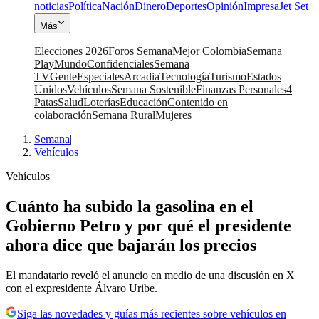
noticias
Política
Nación
Dinero
Deportes
Opinión
Impresa
Jet Set
Más
Elecciones 2026
Foros Semana
Mejor Colombia
Semana
Play
Mundo
Confidenciales
Semana
TV
Gente
Especiales
Arcadia
Tecnología
Turismo
Estados
Unidos
Vehículos
Semana Sostenible
Finanzas Personales
4
Patas
Salud
Loterías
Educación
Contenido en
colaboración
Semana Rural
Mujeres
Semana
|
Vehículos
Vehículos
Cuánto ha subido la gasolina en el
Gobierno Petro y por qué el presidente
ahora dice que bajarán los precios
El mandatario reveló el anuncio en medio de una discusión en X
con el expresidente Álvaro Uribe.
Siga las novedades y guías más recientes sobre vehículos en