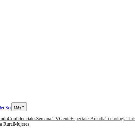
Jet Set
Más
ndo
Confidenciales
Semana TV
Gente
Especiales
Arcadia
Tecnología
Tur
a Rural
Mujeres