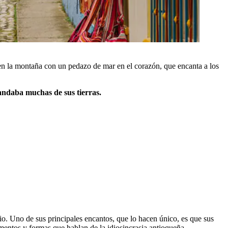
n la montaña con un pedazo de mar en el corazón, que encanta a los
andaba muchas de sus tierras.
pio. Uno de sus principales encantos, que lo hacen único, es que sus
omentos y formas que hablan de la idiosincrasia antioqueña.