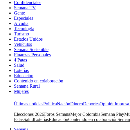
Confidenciales
Semana TV
Gente
Especiales
Arcadia
Tecnología
Turismo
Estados Unidos
Vehículos
Semana Sostenible
Finanzas Personales
4 Patas
Salud
Loterías
Educación
Contenido en colaboración
Semana Rural
Mujeres
Últimas noticias
Política
Nación
Dinero
Deportes
Opinión
Impresa
Elecciones 2026
Foros Semana
Mejor Colombia
Semana Play
Mu
Patas
Salud
Loterías
Educación
Contenido en colaboración
Seman
Semana
|