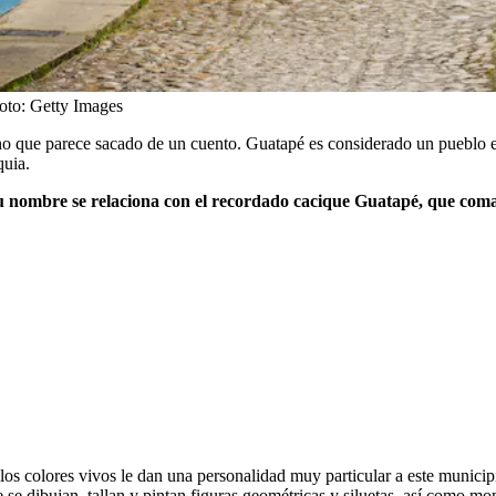
oto:
Getty Images
no que parece sacado de un cuento. Guatapé es considerado un pueblo e
quia.
y su nombre se relaciona con el recordado cacique Guatapé, que com
 y los colores vivos le dan una personalidad muy particular a este munici
e se dibujan, tallan y pintan figuras geométricas y siluetas, así como m