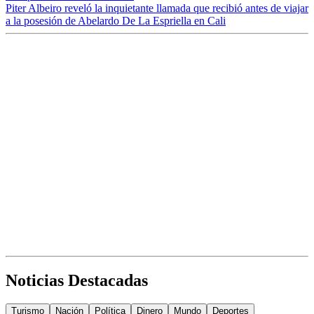
Piter Albeiro reveló la inquietante llamada que recibió antes de viajar
a la posesión de Abelardo De La Espriella en Cali
Noticias Destacadas
Turismo
Nación
Política
Dinero
Mundo
Deportes