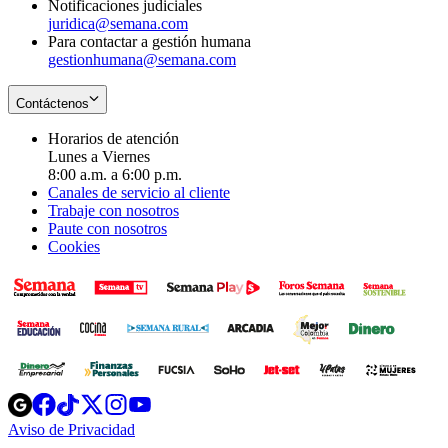
Notificaciones judiciales
juridica@semana.com
Para contactar a gestión humana
gestionhumana@semana.com
Contáctenos
Horarios de atención
Lunes a Viernes
8:00 a.m. a 6:00 p.m.
Canales de servicio al cliente
Trabaje con nosotros
Paute con nosotros
Cookies
Opens
Opens
Opens
Opens
Opens
in
in
in
in
in
Aviso de Privacidad
Opens
new
new
new
new
new
in