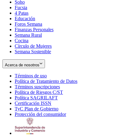
Soho
Opens
Fucsia
in
Opens
4 Patas
new
in
Educación
window
new
Foros Semana
window
Finanzas Personales
Semana Rural
Cocina
Círculo de Mujeres
Semana Sostenible
Acerca de nosotros
Términos de uso
Opens
Política de Tratamiento de Datos
in
Opens
Términos suscripciones
new
Opens
in
Política de Riesgos C/ST
window
in
Opens
new
Política SAGRILAFT
Opens
new
in
window
Certificación ISSN
Opens
in
window
new
TyC Plan de Gobierno
in
new
Opens
window
Protección del consumidor
new
window
in
Opens
window
new
in
window
new
window