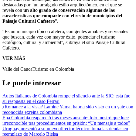
destacadas por “un arraigado estilo arquitectónico, en el que se
revela con
un alto grado de conservación algunas de las
características que comparte con el resto de municipios del
Paisaje Cultural Cafetero
”.
“Es un municipio típico cafetero, con gentes amables y serviciales
que buscan, cada vez con mayor éxito, potenciar el turismo
ecológico, cultural y ambiental”, subraya el sitio Paisaje Cultural
Cafetero.
VER MÁS
Valle del Cauca
Turismo en Colombia
Le puede interesar
Autos Italianos de Colombia rompe el silencio ante la SIC: esta fue
su respuesta en el caso Ferrari
¿Romance a la vista? Lamine Yamal habría sido visto en un yate con
reconocida exreina colombiana
Epa Colombia reapareció tras meses ausente; foto mostró que luce
irreconocible tras procedimientos en prisión: “Un mensaje a todos”
Uruguay presentó a su nuevo director técnico: toma las riendas en
reemplazo de Marcelo Bielsa