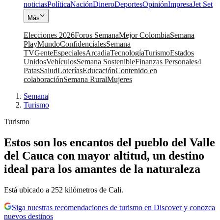
noticias
Política
Nación
Dinero
Deportes
Opinión
Impresa
Jet Set
Más
Elecciones 2026
Foros Semana
Mejor Colombia
Semana
Play
Mundo
Confidenciales
Semana
TV
Gente
Especiales
Arcadia
Tecnología
Turismo
Estados
Unidos
Vehículos
Semana Sostenible
Finanzas Personales
4
Patas
Salud
Loterías
Educación
Contenido en
colaboración
Semana Rural
Mujeres
Semana
|
Turismo
Turismo
Estos son los encantos del pueblo del Valle
del Cauca con mayor altitud, un destino
ideal para los amantes de la naturaleza
Está ubicado a 252 kilómetros de Cali.
Siga nuestras recomendaciones de turismo en Discover y conozca
nuevos destinos