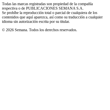
window
window
window
window
window
Todas las marcas registradas son propiedad de la compañía
new
respectiva o de PUBLICACIONES SEMANA S.A.
window
Se prohíbe la reproducción total o parcial de cualquiera de los
contenidos que aquí aparezca, así como su traducción a cualquier
idioma sin autorización escrita por su titular.
© 2026 Semana. Todos los derechos reservados.