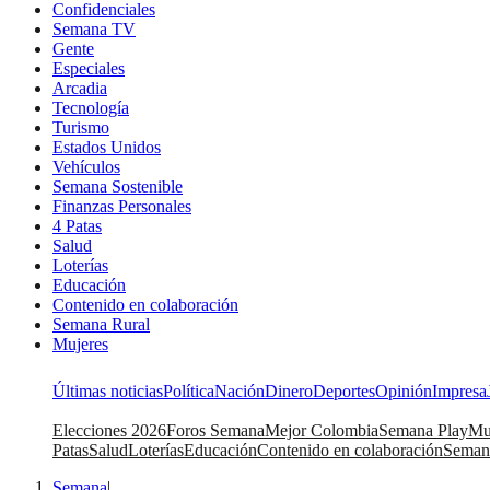
Confidenciales
Semana TV
Gente
Especiales
Arcadia
Tecnología
Turismo
Estados Unidos
Vehículos
Semana Sostenible
Finanzas Personales
4 Patas
Salud
Loterías
Educación
Contenido en colaboración
Semana Rural
Mujeres
Últimas noticias
Política
Nación
Dinero
Deportes
Opinión
Impresa
Elecciones 2026
Foros Semana
Mejor Colombia
Semana Play
Mu
Patas
Salud
Loterías
Educación
Contenido en colaboración
Seman
Semana
|