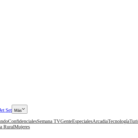
Jet Set
Más
ndo
Confidenciales
Semana TV
Gente
Especiales
Arcadia
Tecnología
Tur
a Rural
Mujeres