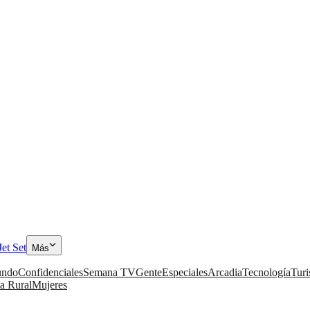
Jet Set
Más
ndo
Confidenciales
Semana TV
Gente
Especiales
Arcadia
Tecnología
Tur
a Rural
Mujeres