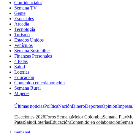
Confidenciales
Semana TV
Gente
Especiales
Arcadia
Tecnología
Turismo
Estados Unidos
Vehículos
Semana Sostenible
Finanzas Personales
4 Patas
Salud
Loterías
Educación
Contenido en colaboración
Semana Rural
Mujeres
Últimas noticias
Política
Nación
Dinero
Deportes
Opinión
Impresa
Elecciones 2026
Foros Semana
Mejor Colombia
Semana Play
Mu
Patas
Salud
Loterías
Educación
Contenido en colaboración
Seman
Semana
|