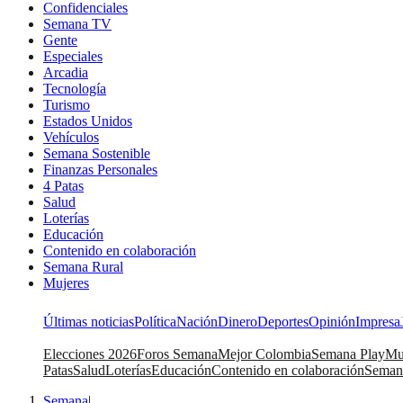
Confidenciales
Semana TV
Gente
Especiales
Arcadia
Tecnología
Turismo
Estados Unidos
Vehículos
Semana Sostenible
Finanzas Personales
4 Patas
Salud
Loterías
Educación
Contenido en colaboración
Semana Rural
Mujeres
Últimas noticias
Política
Nación
Dinero
Deportes
Opinión
Impresa
Elecciones 2026
Foros Semana
Mejor Colombia
Semana Play
Mu
Patas
Salud
Loterías
Educación
Contenido en colaboración
Seman
Semana
|