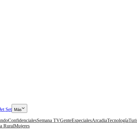
Jet Set
Más
ndo
Confidenciales
Semana TV
Gente
Especiales
Arcadia
Tecnología
Tur
a Rural
Mujeres