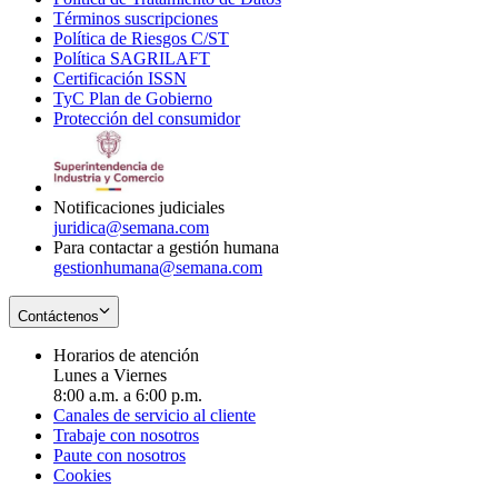
Términos suscripciones
new
Opens
in
Política de Riesgos C/ST
window
in
Opens
new
Política SAGRILAFT
Opens
new
in
window
Certificación ISSN
Opens
in
window
new
TyC Plan de Gobierno
in
new
Opens
window
Protección del consumidor
new
window
in
Opens
window
new
in
window
new
window
Notificaciones judiciales
juridica@semana.com
Para contactar a gestión humana
gestionhumana@semana.com
Contáctenos
Horarios de atención
Lunes a Viernes
8:00 a.m. a 6:00 p.m.
Canales de servicio al cliente
Trabaje con nosotros
Paute con nosotros
Cookies