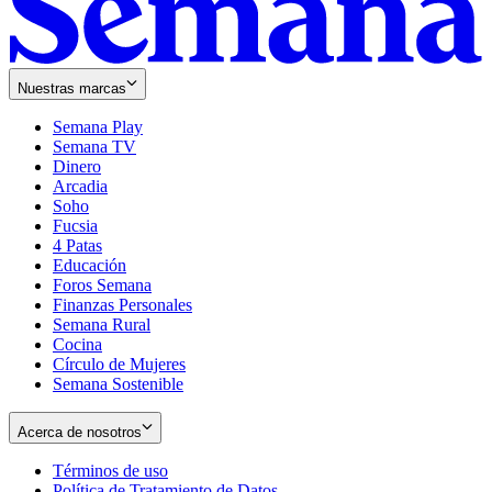
Nuestras marcas
Semana Play
Semana TV
Dinero
Arcadia
Soho
Opens
Fucsia
in
Opens
4 Patas
new
in
Educación
window
new
Foros Semana
window
Finanzas Personales
Semana Rural
Cocina
Círculo de Mujeres
Semana Sostenible
Acerca de nosotros
Términos de uso
Opens
Política de Tratamiento de Datos
in
Opens