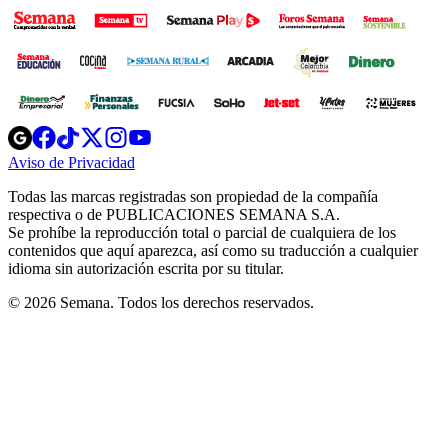
Opens
Opens
Opens
Opens
Opens
in
in
in
in
in
Aviso de Privacidad
Opens
new
new
new
new
new
in
window
window
window
window
window
Todas las marcas registradas son propiedad de la compañía
new
respectiva o de PUBLICACIONES SEMANA S.A.
window
Se prohíbe la reproducción total o parcial de cualquiera de los
contenidos que aquí aparezca, así como su traducción a cualquier
idioma sin autorización escrita por su titular.
© 2026 Semana. Todos los derechos reservados.