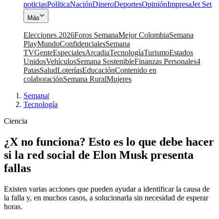
noticias
Política
Nación
Dinero
Deportes
Opinión
Impresa
Jet Set
Más
Elecciones 2026
Foros Semana
Mejor Colombia
Semana
Play
Mundo
Confidenciales
Semana
TV
Gente
Especiales
Arcadia
Tecnología
Turismo
Estados
Unidos
Vehículos
Semana Sostenible
Finanzas Personales
4
Patas
Salud
Loterías
Educación
Contenido en
colaboración
Semana Rural
Mujeres
Semana
|
Tecnología
Ciencia
¿X no funciona? Esto es lo que debe hacer
si la red social de Elon Musk presenta
fallas
Existen varias acciones que pueden ayudar a identificar la causa de
la falla y, en muchos casos, a solucionarla sin necesidad de esperar
horas.