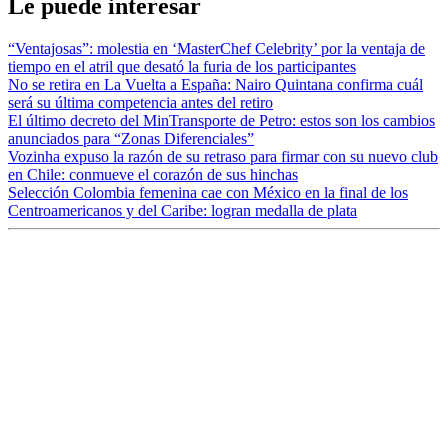
Le puede interesar
“Ventajosas”: molestia en ‘MasterChef Celebrity’ por la ventaja de
tiempo en el atril que desató la furia de los participantes
No se retira en La Vuelta a España: Nairo Quintana confirma cuál
será su última competencia antes del retiro
El último decreto del MinTransporte de Petro: estos son los cambios
anunciados para “Zonas Diferenciales”
Vozinha expuso la razón de su retraso para firmar con su nuevo club
en Chile: conmueve el corazón de sus hinchas
Selección Colombia femenina cae con México en la final de los
Centroamericanos y del Caribe: logran medalla de plata