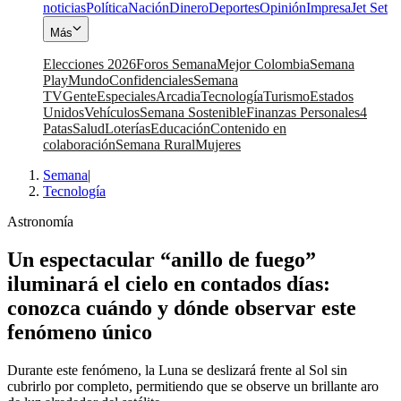
noticias
Política
Nación
Dinero
Deportes
Opinión
Impresa
Jet Set
Más
Elecciones 2026
Foros Semana
Mejor Colombia
Semana
Play
Mundo
Confidenciales
Semana
TV
Gente
Especiales
Arcadia
Tecnología
Turismo
Estados
Unidos
Vehículos
Semana Sostenible
Finanzas Personales
4
Patas
Salud
Loterías
Educación
Contenido en
colaboración
Semana Rural
Mujeres
Semana
|
Tecnología
Astronomía
Un espectacular “anillo de fuego”
iluminará el cielo en contados días:
conozca cuándo y dónde observar este
fenómeno único
Durante este fenómeno, la Luna se deslizará frente al Sol sin
cubrirlo por completo, permitiendo que se observe un brillante aro