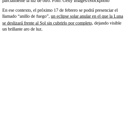
parcialmente la luz de otro.
Foto:
Getty Images/iStockphoto
En ese contexto, el próximo 17 de febrero se podrá presenciar el
llamado “anillo de fuego”,
un eclipse solar anular en el que la Luna
se deslizará frente al Sol sin cubrirlo por completo,
dejando visible
un brillante aro de luz.