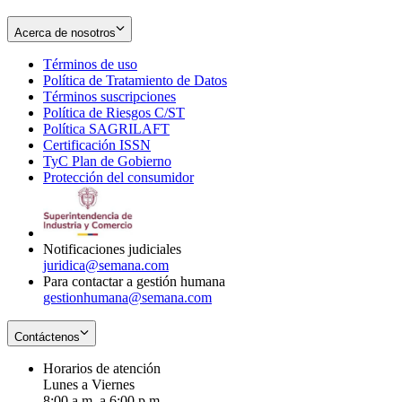
Acerca de nosotros
Términos de uso
Opens
Política de Tratamiento de Datos
in
Opens
Términos suscripciones
new
Opens
in
Política de Riesgos C/ST
window
in
Opens
new
Política SAGRILAFT
Opens
new
in
window
Certificación ISSN
Opens
in
window
new
TyC Plan de Gobierno
in
new
Opens
window
Protección del consumidor
new
window
in
Opens
window
new
in
window
new
window
Notificaciones judiciales
juridica@semana.com
Para contactar a gestión humana
gestionhumana@semana.com
Contáctenos
Horarios de atención
Lunes a Viernes
8:00 a.m. a 6:00 p.m.