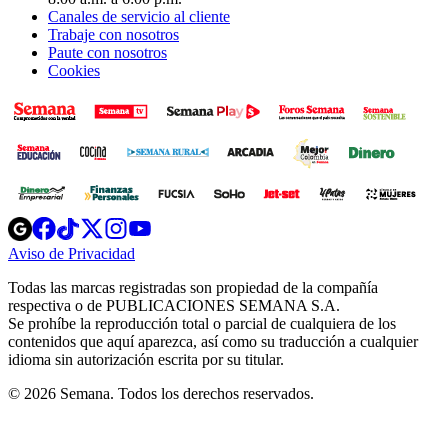
Canales de servicio al cliente
Trabaje con nosotros
Paute con nosotros
Cookies
Opens
Opens
Opens
Opens
Opens
in
in
in
in
in
Aviso de Privacidad
Opens
new
new
new
new
new
in
window
window
window
window
window
Todas las marcas registradas son propiedad de la compañía
new
respectiva o de PUBLICACIONES SEMANA S.A.
window
Se prohíbe la reproducción total o parcial de cualquiera de los
contenidos que aquí aparezca, así como su traducción a cualquier
idioma sin autorización escrita por su titular.
© 2026 Semana. Todos los derechos reservados.