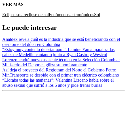
VER MÁS
Eclipse solar
eclipse de sol
Fenómenos astronómicos
Sol
Le puede interesar
Analdex revela cuál es la industria que se está beneficiando con el
desplome del dólar en Colombia
“Estoy muy contento de estar aquí”: Lamine Yamal paraliza las
calles de Medellín cantando junto a Ryan Castro y Westcol
Lorenzo tendrá nuevo asistente técnico en la Selección Colombia:
Ministerio del Deporte agiliza su nombramiento
Así deja el proyecto del Regiotram del Norte el Gobierno Petro:
MinTransporte se despide con el primer tren eléctrico colombiano
“Lloraba todas las mañanas”: Valentina Lizcano habla sobre el
abuso sexual que sufrió a los 5 años y pide frenar burlas