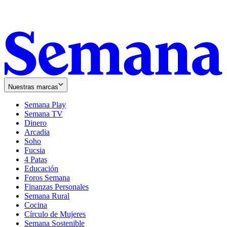
Nuestras marcas
Semana Play
Semana TV
Dinero
Arcadia
Soho
Opens
Fucsia
in
Opens
4 Patas
new
in
Educación
window
new
Foros Semana
window
Finanzas Personales
Semana Rural
Cocina
Círculo de Mujeres
Semana Sostenible