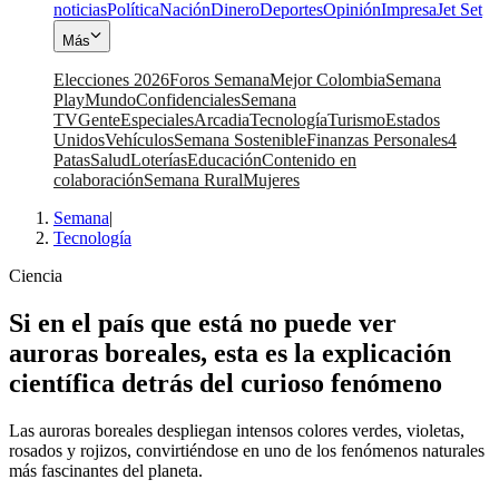
noticias
Política
Nación
Dinero
Deportes
Opinión
Impresa
Jet Set
Más
Elecciones 2026
Foros Semana
Mejor Colombia
Semana
Play
Mundo
Confidenciales
Semana
TV
Gente
Especiales
Arcadia
Tecnología
Turismo
Estados
Unidos
Vehículos
Semana Sostenible
Finanzas Personales
4
Patas
Salud
Loterías
Educación
Contenido en
colaboración
Semana Rural
Mujeres
Semana
|
Tecnología
Ciencia
Si en el país que está no puede ver
auroras boreales, esta es la explicación
científica detrás del curioso fenómeno
Las auroras boreales despliegan intensos colores verdes, violetas,
rosados y rojizos, convirtiéndose en uno de los fenómenos naturales
más fascinantes del planeta.