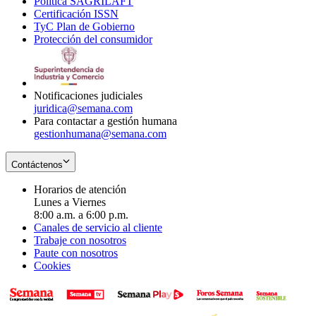
Política SAGRILAFT
Opens
new
in
window
Certificación ISSN
Opens
in
window
new
TyC Plan de Gobierno
in
new
Opens
window
Protección del consumidor
new
window
in
Opens
window
new
in
window
new
window
Notificaciones judiciales
juridica@semana.com
Para contactar a gestión humana
gestionhumana@semana.com
Contáctenos
Horarios de atención
Lunes a Viernes
8:00 a.m. a 6:00 p.m.
Canales de servicio al cliente
Trabaje con nosotros
Paute con nosotros
Cookies