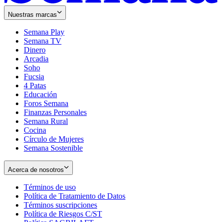
Nuestras marcas
Semana Play
Semana TV
Dinero
Arcadia
Soho
Opens
Fucsia
in
Opens
4 Patas
new
in
Educación
window
new
Foros Semana
window
Finanzas Personales
Semana Rural
Cocina
Círculo de Mujeres
Semana Sostenible
Acerca de nosotros
Términos de uso
Opens
Política de Tratamiento de Datos
in
Opens
Términos suscripciones
new
Opens
in
Política de Riesgos C/ST
window
in
Opens
new