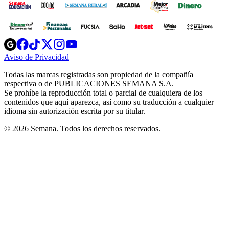
Opens
Opens
Opens
Opens
Opens
in
in
in
in
in
Aviso de Privacidad
Opens
new
new
new
new
new
in
window
window
window
window
window
Todas las marcas registradas son propiedad de la compañía
new
respectiva o de PUBLICACIONES SEMANA S.A.
window
Se prohíbe la reproducción total o parcial de cualquiera de los
contenidos que aquí aparezca, así como su traducción a cualquier
idioma sin autorización escrita por su titular.
© 2026 Semana. Todos los derechos reservados.