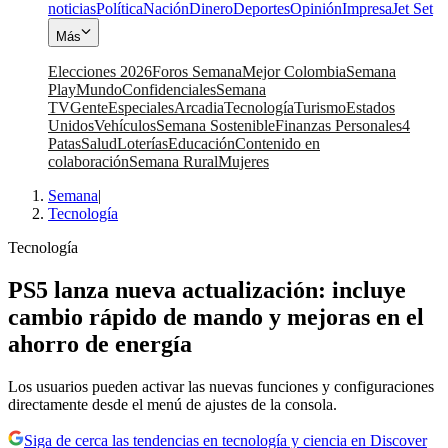
noticias
Política
Nación
Dinero
Deportes
Opinión
Impresa
Jet Set
Más
Elecciones 2026
Foros Semana
Mejor Colombia
Semana
Play
Mundo
Confidenciales
Semana
TV
Gente
Especiales
Arcadia
Tecnología
Turismo
Estados
Unidos
Vehículos
Semana Sostenible
Finanzas Personales
4
Patas
Salud
Loterías
Educación
Contenido en
colaboración
Semana Rural
Mujeres
Semana
|
Tecnología
Tecnología
PS5 lanza nueva actualización: incluye
cambio rápido de mando y mejoras en el
ahorro de energía
Los usuarios pueden activar las nuevas funciones y configuraciones
directamente desde el menú de ajustes de la consola.
Siga de cerca las tendencias en tecnología y ciencia en Discover