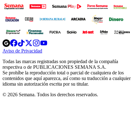
Opens
Opens
Opens
Opens
Opens
in
in
in
in
in
Aviso de Privacidad
Opens
new
new
new
new
new
in
window
window
window
window
window
Todas las marcas registradas son propiedad de la compañía
new
respectiva o de PUBLICACIONES SEMANA S.A.
window
Se prohíbe la reproducción total o parcial de cualquiera de los
contenidos que aquí aparezca, así como su traducción a cualquier
idioma sin autorización escrita por su titular.
© 2026 Semana. Todos los derechos reservados.