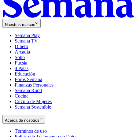
Nuestras marcas
Semana Play
Semana TV
Dinero
Arcadia
Soho
Opens
Fucsia
in
Opens
4 Patas
new
in
Educación
window
new
Foros Semana
window
Finanzas Personales
Semana Rural
Cocina
Círculo de Mujeres
Semana Sostenible
Acerca de nosotros
Términos de uso
Opens
Política de Tratamiento de Datos
in
Opens