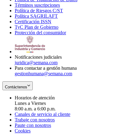
Términos suscripciones
new
Opens
in
Política de Riesgos C/ST
window
in
Opens
new
Política SAGRILAFT
Opens
new
in
window
Certificación ISSN
Opens
in
window
new
TyC Plan de Gobierno
in
new
Opens
window
Protección del consumidor
new
window
in
Opens
window
new
in
window
new
window
Notificaciones judiciales
juridica@semana.com
Para contactar a gestión humana
gestionhumana@semana.com
Contáctenos
Horarios de atención
Lunes a Viernes
8:00 a.m. a 6:00 p.m.
Canales de servicio al cliente
Trabaje con nosotros
Paute con nosotros
Cookies