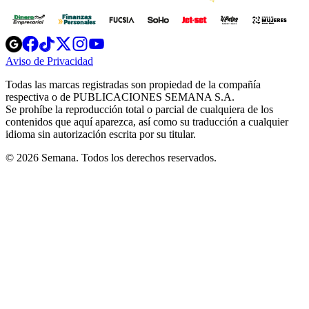
Opens
Opens
Opens
Opens
Opens
in
in
in
in
in
Aviso de Privacidad
Opens
new
new
new
new
new
in
window
window
window
window
window
Todas las marcas registradas son propiedad de la compañía
new
respectiva o de PUBLICACIONES SEMANA S.A.
window
Se prohíbe la reproducción total o parcial de cualquiera de los
contenidos que aquí aparezca, así como su traducción a cualquier
idioma sin autorización escrita por su titular.
© 2026 Semana. Todos los derechos reservados.