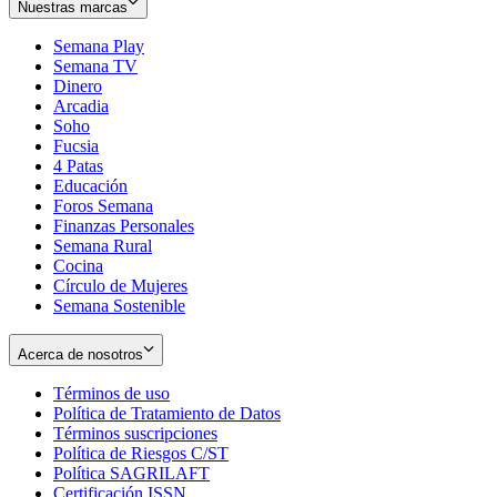
Nuestras marcas
Semana Play
Semana TV
Dinero
Arcadia
Soho
Opens
Fucsia
in
Opens
4 Patas
new
in
Educación
window
new
Foros Semana
window
Finanzas Personales
Semana Rural
Cocina
Círculo de Mujeres
Semana Sostenible
Acerca de nosotros
Términos de uso
Opens
Política de Tratamiento de Datos
in
Opens
Términos suscripciones
new
Opens
in
Política de Riesgos C/ST
window
in
Opens
new
Política SAGRILAFT
Opens
new
in
window
Certificación ISSN
Opens
in
window
new