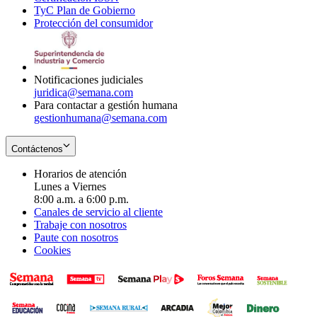
TyC Plan de Gobierno
in
new
Opens
window
Protección del consumidor
new
window
in
Opens
window
new
in
window
new
window
Notificaciones judiciales
juridica@semana.com
Para contactar a gestión humana
gestionhumana@semana.com
Contáctenos
Horarios de atención
Lunes a Viernes
8:00 a.m. a 6:00 p.m.
Canales de servicio al cliente
Trabaje con nosotros
Paute con nosotros
Cookies