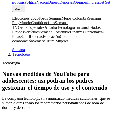
noticias
Política
Nación
Dinero
Deportes
Opinión
Impresa
Jet Set
Más
Elecciones 2026
Foros Semana
Mejor Colombia
Semana
Play
Mundo
Confidenciales
Semana
TV
Gente
Especiales
Arcadia
Tecnología
Turismo
Estados
Unidos
Vehículos
Semana Sostenible
Finanzas Personales
4
Patas
Salud
Loterías
Educación
Contenido en
colaboración
Semana Rural
Mujeres
Semana
|
Tecnología
Tecnología
Nuevas medidas de YouTube para
adolescentes: así podrán los padres
gestionar el tiempo de uso y el contenido
La compañía tecnológica ha anunciado medidas adicionales, que se
suman a otras como los recordatorios personalizados de hora de
dormir y descanso.