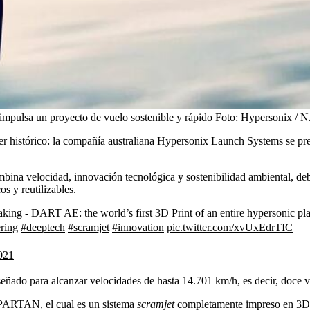
mpulsa un proyecto de vuelo sostenible y rápido
Foto:
Hypersonix /
r histórico: la compañía australiana Hypersonix Launch Systems se pr
bina velocidad, innovación tecnológica y sostenibilidad ambiental, deb
s y reutilizables.
making - DART AE: the world’s first 3D Print of an entire hypersonic pla
ring
#deeptech
#scramjet
#innovation
pic.twitter.com/xvUxEdrTIC
021
ñado para alcanzar velocidades de hasta 14.701 km/h, es decir, doce ve
 SPARTAN, el cual es un sistema
scramjet
completamente impreso en 3