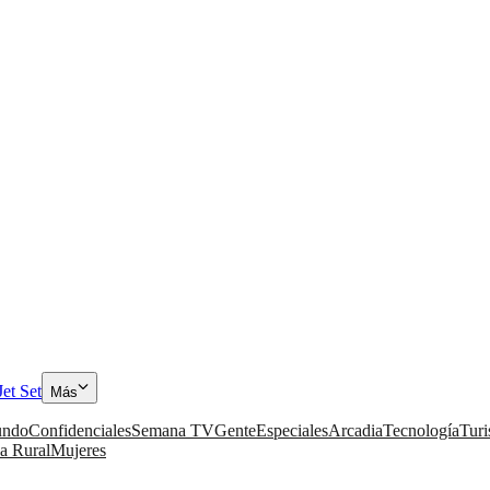
Jet Set
Más
ndo
Confidenciales
Semana TV
Gente
Especiales
Arcadia
Tecnología
Tur
a Rural
Mujeres