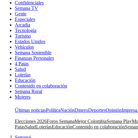
Confidenciales
Semana TV
Gente
Especiales
Arcadia
Tecnología
Turismo
Estados Unidos
Vehículos
Semana Sostenible
Finanzas Personales
4 Patas
Salud
Loterías
Educación
Contenido en colaboración
Semana Rural
Mujeres
Últimas noticias
Política
Nación
Dinero
Deportes
Opinión
Impresa
Elecciones 2026
Foros Semana
Mejor Colombia
Semana Play
Mu
Patas
Salud
Loterías
Educación
Contenido en colaboración
Seman
Semana
|