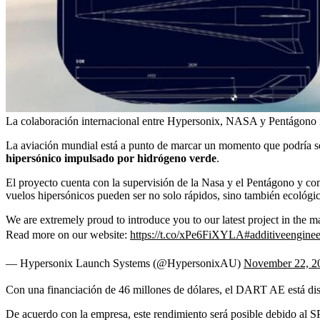
La colaboración internacional entre Hypersonix, NASA y Pentágono i
La aviación mundial está a punto de marcar un momento que podría se
hipersónico impulsado por hidrógeno verde
.
El proyecto cuenta con la supervisión de la Nasa y el Pentágono y com
vuelos hipersónicos pueden ser no solo rápidos, sino también ecológico
We are extremely proud to introduce you to our latest project in the 
Read more on our website:
https://t.co/xPe6FiXYLA
#additiveenginee
— Hypersonix Launch Systems (@HypersonixAU)
November 22, 2
Con una financiación de 46 millones de dólares, el DART AE está dise
De acuerdo con la empresa, este rendimiento será posible debido al