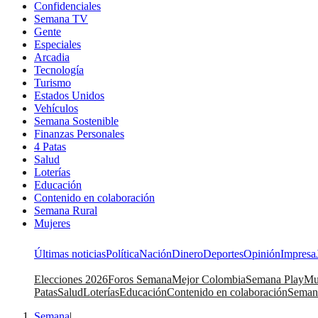
Confidenciales
Semana TV
Gente
Especiales
Arcadia
Tecnología
Turismo
Estados Unidos
Vehículos
Semana Sostenible
Finanzas Personales
4 Patas
Salud
Loterías
Educación
Contenido en colaboración
Semana Rural
Mujeres
Últimas noticias
Política
Nación
Dinero
Deportes
Opinión
Impresa
Elecciones 2026
Foros Semana
Mejor Colombia
Semana Play
Mu
Patas
Salud
Loterías
Educación
Contenido en colaboración
Seman
Semana
|