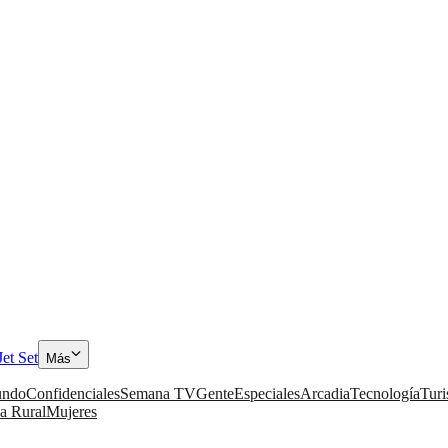
Jet Set
Más
ndo
Confidenciales
Semana TV
Gente
Especiales
Arcadia
Tecnología
Tur
a Rural
Mujeres