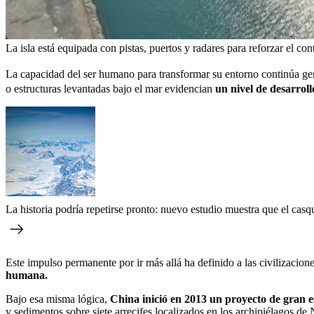
La isla está equipada con pistas, puertos y radares para reforzar el co
La capacidad del ser humano para transformar su entorno continúa g
o estructuras levantadas bajo el mar evidencian
un nivel de desarrollo
La historia podría repetirse pronto: nuevo estudio muestra que el cas
Este impulso permanente por ir más allá ha definido a las civilizacion
humana.
Bajo esa misma lógica,
China inició en 2013 un proyecto de gran es
y sedimentos sobre siete arrecifes localizados en los archipiélagos d