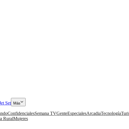
Jet Set
Más
ndo
Confidenciales
Semana TV
Gente
Especiales
Arcadia
Tecnología
Tur
a Rural
Mujeres