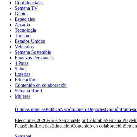
Confidenciales
Semana TV
Gente
Especiales
Arcadia
Tecnología
Turismo
Estados Unidos
Vehículos
Semana Sostenible
Finanzas Personales
4 Patas
Salud
Loterías
Educación
Contenido en colaboración
Semana Rural
Mujeres
Últimas noticias
Política
Nación
Dinero
Deportes
Opinión
Impresa
Elecciones 2026
Foros Semana
Mejor Colombia
Semana Play
Mu
Patas
Salud
Loterías
Educación
Contenido en colaboración
Seman
Semana
|