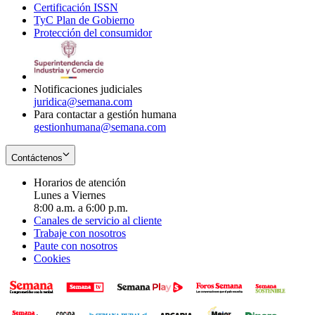
Certificación ISSN
Opens
in
window
new
TyC Plan de Gobierno
in
new
Opens
window
Protección del consumidor
new
window
in
Opens
window
new
in
window
new
window
Notificaciones judiciales
juridica@semana.com
Para contactar a gestión humana
gestionhumana@semana.com
Contáctenos
Horarios de atención
Lunes a Viernes
8:00 a.m. a 6:00 p.m.
Canales de servicio al cliente
Trabaje con nosotros
Paute con nosotros
Cookies