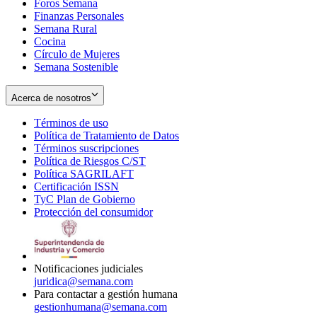
Foros Semana
window
Finanzas Personales
Semana Rural
Cocina
Círculo de Mujeres
Semana Sostenible
Acerca de nosotros
Términos de uso
Opens
Política de Tratamiento de Datos
in
Opens
Términos suscripciones
new
Opens
in
Política de Riesgos C/ST
window
in
Opens
new
Política SAGRILAFT
Opens
new
in
window
Certificación ISSN
Opens
in
window
new
TyC Plan de Gobierno
in
new
Opens
window
Protección del consumidor
new
window
in
Opens
window
new
in
window
new
window
Notificaciones judiciales
juridica@semana.com
Para contactar a gestión humana
gestionhumana@semana.com