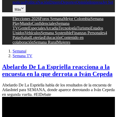
noticias
Política
Nación
Dinero
Deportes
Opinión
Impresa
Jet Set
Más
Elecciones 2026
Foros Semana
Mejor Colombia
Semana
Play
Mundo
Confidenciales
Semana
TV
Gente
Especiales
Arcadia
Tecnología
Turismo
Estados
Unidos
Vehículos
Semana Sostenible
Finanzas Personales
4
Patas
Salud
Loterías
Educación
Contenido en
colaboración
Semana Rural
Mujeres
Semana
|
Semana TV
Abelardo De La Espriella reacciona a la
encuesta en la que derrota a Iván Cepeda
Abelardo De La Espriella habla de los resultados de la encuesta de
AtlasIntel para SEMANA, donde aparece derrotando a Iván Cepeda
en segunda vuelta. #ElDebate