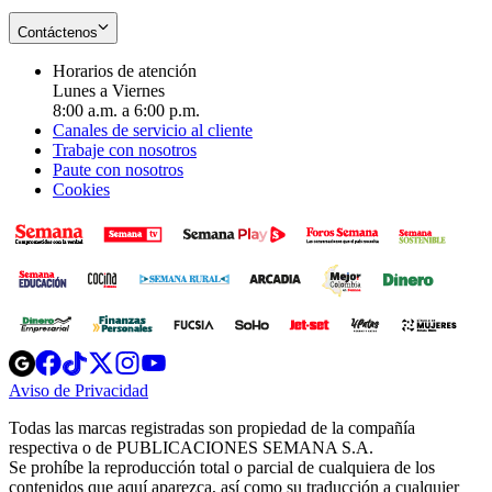
Contáctenos
Horarios de atención
Lunes a Viernes
8:00 a.m. a 6:00 p.m.
Canales de servicio al cliente
Trabaje con nosotros
Paute con nosotros
Cookies
Opens
Opens
Opens
Opens
Opens
in
in
in
in
in
Aviso de Privacidad
Opens
new
new
new
new
new
in
window
window
window
window
window
Todas las marcas registradas son propiedad de la compañía
new
respectiva o de PUBLICACIONES SEMANA S.A.
window
Se prohíbe la reproducción total o parcial de cualquiera de los
contenidos que aquí aparezca, así como su traducción a cualquier