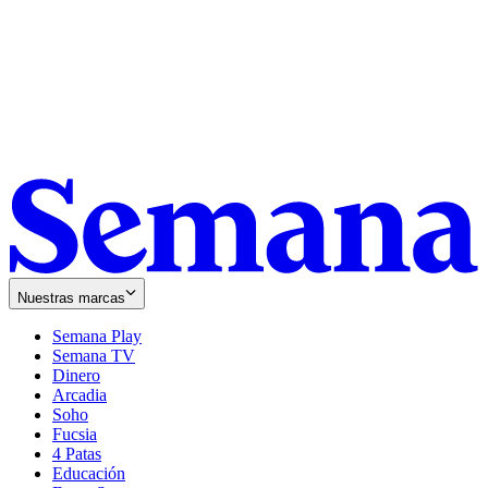
Nuestras marcas
Semana Play
Semana TV
Dinero
Arcadia
Soho
Opens
Fucsia
in
Opens
4 Patas
new
in
Educación
window
new