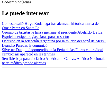
Gobierno
indígenas
Le puede interesar
Con esto salió Hugo Rodallega tras alcanzar histórica marca de
Omar Pérez en Santa Fe
Gremio de taxistas le lanza mensaje al presidente Abelardo De La
Espriella: exigen reglas claras para su sector
Decisión en la selección Argentina por la muerte del papá de Messi:
Leandro Paredes la comunicó
Silvestre Dangond sorprendió en la Feria de las Flores con radical
cambio: así apareció en las tarimas
Sensible baja para el clásico América de Cali vs. Atlético Nacional:
parte médico prende alarmas