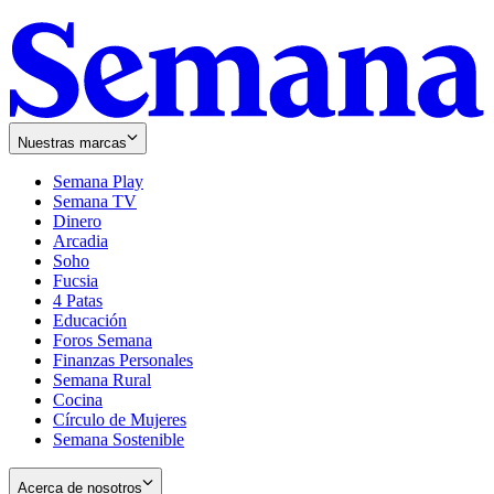
Nuestras marcas
Semana Play
Semana TV
Dinero
Arcadia
Soho
Opens
Fucsia
in
Opens
4 Patas
new
in
Educación
window
new
Foros Semana
window
Finanzas Personales
Semana Rural
Cocina
Círculo de Mujeres
Semana Sostenible
Acerca de nosotros