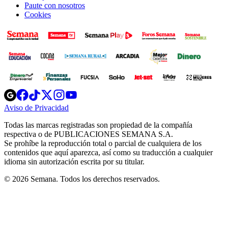
Paute con nosotros
Cookies
Opens
Opens
Opens
Opens
Opens
in
in
in
in
in
Aviso de Privacidad
Opens
new
new
new
new
new
in
window
window
window
window
window
Todas las marcas registradas son propiedad de la compañía
new
respectiva o de PUBLICACIONES SEMANA S.A.
window
Se prohíbe la reproducción total o parcial de cualquiera de los
contenidos que aquí aparezca, así como su traducción a cualquier
idioma sin autorización escrita por su titular.
© 2026 Semana. Todos los derechos reservados.