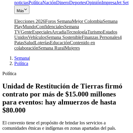
noticias
Política
Nación
Dinero
Deportes
Opinión
Impresa
Jet Set
Más
Elecciones 2026
Foros Semana
Mejor Colombia
Semana
Play
Mundo
Confidenciales
Semana
TV
Gente
Especiales
Arcadia
Tecnología
Turismo
Estados
Unidos
Vehículos
Semana Sostenible
Finanzas Personales
4
Patas
Salud
Loterías
Educación
Contenido en
colaboración
Semana Rural
Mujeres
Semana
|
Política
Política
Unidad de Restitución de Tierras firmó
contrato por más de $15.000 millones
para eventos: hay almuerzos de hasta
$80.000
El convenio tiene el propósito de brindar los servicios a
comunidades étnicas e indígenas en zonas apartadas del país.