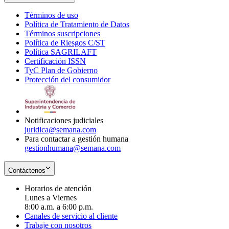
Términos de uso
Opens
Política de Tratamiento de Datos
in
Opens
Términos suscripciones
new
Opens
in
Política de Riesgos C/ST
window
in
Opens
new
Política SAGRILAFT
Opens
new
in
window
Certificación ISSN
Opens
in
window
new
TyC Plan de Gobierno
in
new
Opens
window
Protección del consumidor
new
window
in
Opens
window
new
in
window
new
window
Notificaciones judiciales
juridica@semana.com
Para contactar a gestión humana
gestionhumana@semana.com
Contáctenos
Horarios de atención
Lunes a Viernes
8:00 a.m. a 6:00 p.m.
Canales de servicio al cliente
Trabaje con nosotros