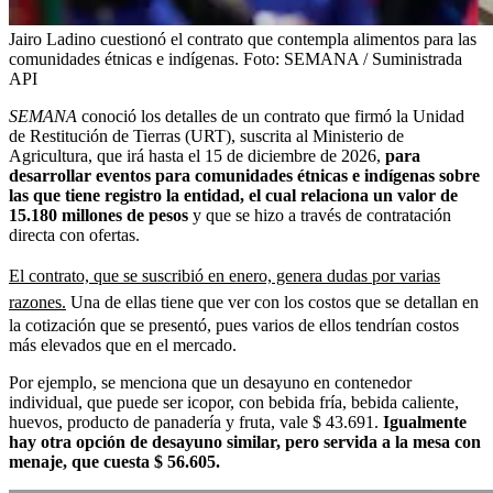
Jairo Ladino cuestionó el contrato que contempla alimentos para las
comunidades étnicas e indígenas.
Foto:
SEMANA / Suministrada
API
SEMANA
conoció los detalles de un contrato que firmó la Unidad
de Restitución de Tierras (URT), suscrita al Ministerio de
Agricultura, que irá hasta el 15 de diciembre de 2026,
para
desarrollar eventos para comunidades étnicas e indígenas sobre
las que tiene registro la entidad, el cual relaciona un valor de
15.180 millones de pesos
y que se hizo a través de contratación
directa con ofertas.
El contrato, que se suscribió en enero, genera dudas por varias
razones.
Una de ellas tiene que ver con los costos que se detallan en
la cotización que se presentó, pues varios de ellos tendrían costos
más elevados que en el mercado.
Por ejemplo, se menciona que un desayuno en contenedor
individual, que puede ser icopor, con bebida fría, bebida caliente,
huevos, producto de panadería y fruta, vale $ 43.691.
Igualmente
hay otra opción de desayuno similar, pero servida a la mesa con
menaje, que cuesta $ 56.605.