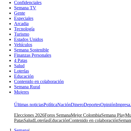
Confidenciales
Semana TV
Gente
Especiales
Arcadia
Tecnología
Turismo
Estados Unidos
Vehículos
Semana Sostenible
Finanzas Personales
4 Patas
Salud
Loterías
Educación
Contenido en colaboración
Semana Rural
Mujeres
Últimas noticias
Política
Nación
Dinero
Deportes
Opinión
Impresa
Elecciones 2026
Foros Semana
Mejor Colombia
Semana Play
Mu
Patas
Salud
Loterías
Educación
Contenido en colaboración
Seman
Semana
|