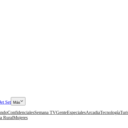
Jet Set
Más
ndo
Confidenciales
Semana TV
Gente
Especiales
Arcadia
Tecnología
Tur
a Rural
Mujeres