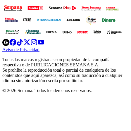
Opens
Opens
Opens
Opens
Opens
in
in
in
in
in
Aviso de Privacidad
Opens
new
new
new
new
new
in
window
window
window
window
window
Todas las marcas registradas son propiedad de la compañía
new
respectiva o de PUBLICACIONES SEMANA S.A.
window
Se prohíbe la reproducción total o parcial de cualquiera de los
contenidos que aquí aparezca, así como su traducción a cualquier
idioma sin autorización escrita por su titular.
© 2026 Semana. Todos los derechos reservados.