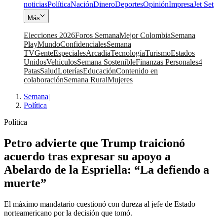
noticias
Política
Nación
Dinero
Deportes
Opinión
Impresa
Jet Set
Más
Elecciones 2026
Foros Semana
Mejor Colombia
Semana
Play
Mundo
Confidenciales
Semana
TV
Gente
Especiales
Arcadia
Tecnología
Turismo
Estados
Unidos
Vehículos
Semana Sostenible
Finanzas Personales
4
Patas
Salud
Loterías
Educación
Contenido en
colaboración
Semana Rural
Mujeres
Semana
|
Política
Política
Petro advierte que Trump traicionó
acuerdo tras expresar su apoyo a
Abelardo de la Espriella: “La defiendo a
muerte”
El máximo mandatario cuestionó con dureza al jefe de Estado
norteamericano por la decisión que tomó.