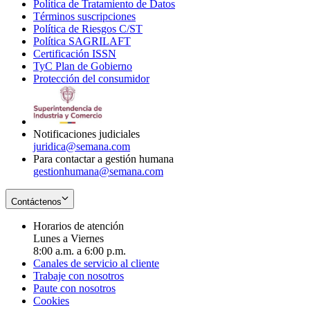
Política de Tratamiento de Datos
in
Opens
Términos suscripciones
new
Opens
in
Política de Riesgos C/ST
window
in
Opens
new
Política SAGRILAFT
Opens
new
in
window
Certificación ISSN
Opens
in
window
new
TyC Plan de Gobierno
in
new
Opens
window
Protección del consumidor
new
window
in
Opens
window
new
in
window
new
window
Notificaciones judiciales
juridica@semana.com
Para contactar a gestión humana
gestionhumana@semana.com
Contáctenos
Horarios de atención
Lunes a Viernes
8:00 a.m. a 6:00 p.m.
Canales de servicio al cliente
Trabaje con nosotros
Paute con nosotros
Cookies