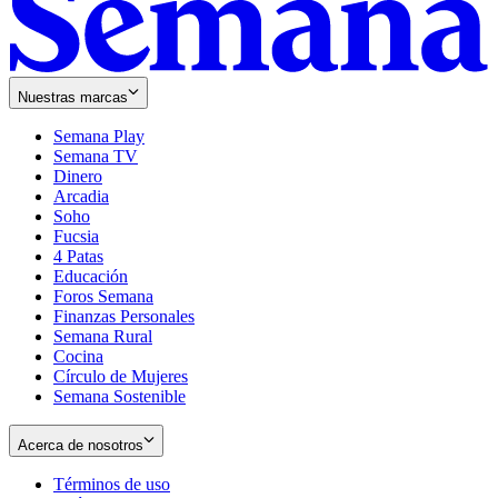
Nuestras marcas
Semana Play
Semana TV
Dinero
Arcadia
Soho
Opens
Fucsia
in
Opens
4 Patas
new
in
Educación
window
new
Foros Semana
window
Finanzas Personales
Semana Rural
Cocina
Círculo de Mujeres
Semana Sostenible
Acerca de nosotros
Términos de uso
Opens