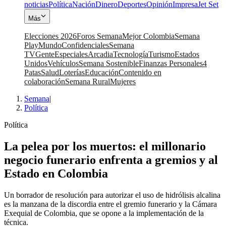
noticias
Política
Nación
Dinero
Deportes
Opinión
Impresa
Jet Set
Más
Elecciones 2026
Foros Semana
Mejor Colombia
Semana
Play
Mundo
Confidenciales
Semana
TV
Gente
Especiales
Arcadia
Tecnología
Turismo
Estados
Unidos
Vehículos
Semana Sostenible
Finanzas Personales
4
Patas
Salud
Loterías
Educación
Contenido en
colaboración
Semana Rural
Mujeres
Semana
|
Política
Política
La pelea por los muertos: el millonario
negocio funerario enfrenta a gremios y al
Estado en Colombia
Un borrador de resolución para autorizar el uso de hidrólisis alcalina
es la manzana de la discordia entre el gremio funerario y la Cámara
Exequial de Colombia, que se opone a la implementación de la
técnica.