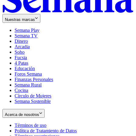
Nuestras marcas
Semana Play
Semana TV
Dinero
Arcadia
Soho
Opens
Fucsia
in
Opens
4 Patas
new
in
Educación
window
new
Foros Semana
window
Finanzas Personales
Semana Rural
Cocina
Círculo de Mujeres
Semana Sostenible
Acerca de nosotros
Términos de uso
Opens
Política de Tratamiento de Datos
in
Opens