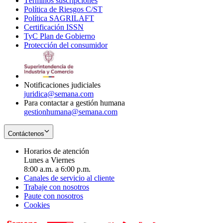
Términos suscripciones
new
Opens
in
Política de Riesgos C/ST
window
in
Opens
new
Política SAGRILAFT
Opens
new
in
window
Certificación ISSN
Opens
in
window
new
TyC Plan de Gobierno
in
new
Opens
window
Protección del consumidor
new
window
in
Opens
window
new
in
window
new
window
Notificaciones judiciales
juridica@semana.com
Para contactar a gestión humana
gestionhumana@semana.com
Contáctenos
Horarios de atención
Lunes a Viernes
8:00 a.m. a 6:00 p.m.
Canales de servicio al cliente
Trabaje con nosotros
Paute con nosotros
Cookies