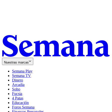
Nuestras marcas
Semana Play
Semana TV
Dinero
Arcadia
Soho
Opens
Fucsia
in
Opens
4 Patas
new
in
Educación
window
new
Foros Semana
window
Finanzas Personales