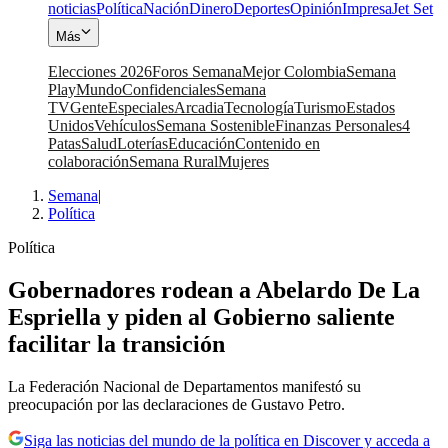
noticias
Política
Nación
Dinero
Deportes
Opinión
Impresa
Jet Set
Más
Elecciones 2026
Foros Semana
Mejor Colombia
Semana
Play
Mundo
Confidenciales
Semana
TV
Gente
Especiales
Arcadia
Tecnología
Turismo
Estados
Unidos
Vehículos
Semana Sostenible
Finanzas Personales
4
Patas
Salud
Loterías
Educación
Contenido en
colaboración
Semana Rural
Mujeres
Semana
|
Política
Política
Gobernadores rodean a Abelardo De La
Espriella y piden al Gobierno saliente
facilitar la transición
La Federación Nacional de Departamentos manifestó su
preocupación por las declaraciones de Gustavo Petro.
Siga las noticias del mundo de la política en Discover y acceda a