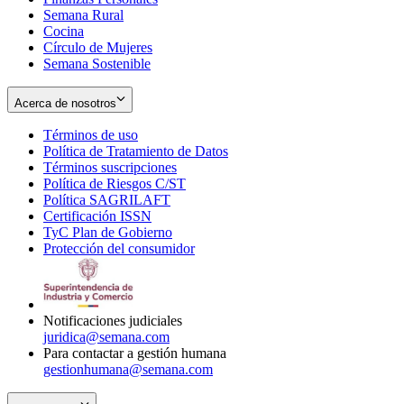
Semana Rural
Cocina
Círculo de Mujeres
Semana Sostenible
Acerca de nosotros
Términos de uso
Opens
Política de Tratamiento de Datos
in
Opens
Términos suscripciones
new
Opens
in
Política de Riesgos C/ST
window
in
Opens
new
Política SAGRILAFT
Opens
new
in
window
Certificación ISSN
Opens
in
window
new
TyC Plan de Gobierno
in
new
Opens
window
Protección del consumidor
new
window
in
Opens
window
new
in
window
new
window
Notificaciones judiciales
juridica@semana.com
Para contactar a gestión humana
gestionhumana@semana.com