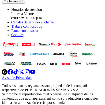
Contáctenos
Horarios de atención
Lunes a Viernes
8:00 a.m. a 6:00 p.m.
Canales de servicio al cliente
Trabaje con nosotros
Paute con nosotros
Cookies
Opens
Opens
Opens
Opens
Opens
in
in
in
in
in
Aviso de Privacidad
Opens
new
new
new
new
new
in
window
window
window
window
window
Todas las marcas registradas son propiedad de la compañía
new
respectiva o de PUBLICACIONES SEMANA S.A.
window
Se prohíbe la reproducción total o parcial de cualquiera de los
contenidos que aquí aparezca, así como su traducción a cualquier
idioma sin autorización escrita por su titular.