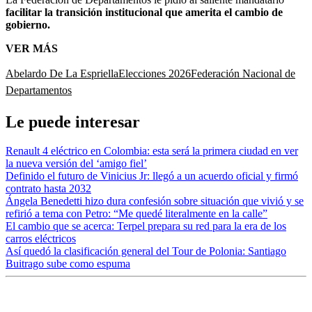
facilitar la transición institucional que amerita el cambio de
gobierno.
VER MÁS
Abelardo De La Espriella
Elecciones 2026
Federación Nacional de
Departamentos
Le puede interesar
Renault 4 eléctrico en Colombia: esta será la primera ciudad en ver
la nueva versión del ‘amigo fiel’
Definido el futuro de Vinicius Jr: llegó a un acuerdo oficial y firmó
contrato hasta 2032
Ángela Benedetti hizo dura confesión sobre situación que vivió y se
refirió a tema con Petro: “Me quedé literalmente en la calle”
El cambio que se acerca: Terpel prepara su red para la era de los
carros eléctricos
Así quedó la clasificación general del Tour de Polonia: Santiago
Buitrago sube como espuma