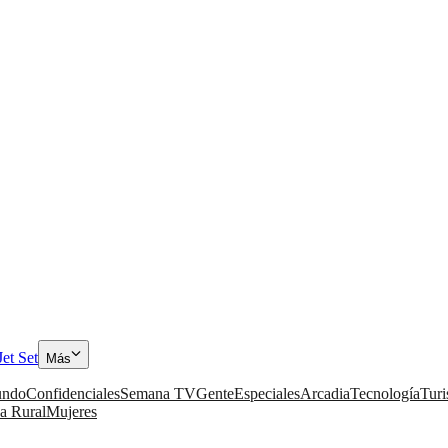
Jet Set
Más
ndo
Confidenciales
Semana TV
Gente
Especiales
Arcadia
Tecnología
Tur
a Rural
Mujeres