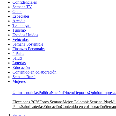
Confidenciales
Semana TV
Gente
Especiales
Arcadia
Tecnología
Turismo
Estados Unidos
Vehículos
Semana Sostenible
Finanzas Personales
4 Patas
Salud
Loterías
Educación
Contenido en colaboración
Semana Rural
Mujeres
Últimas noticias
Política
Nación
Dinero
Deportes
Opinión
Impresa
Elecciones 2026
Foros Semana
Mejor Colombia
Semana Play
Mu
Patas
Salud
Loterías
Educación
Contenido en colaboración
Seman
Semana
|