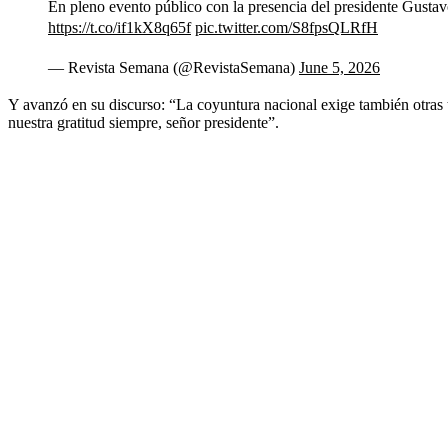
En pleno evento público con la presencia del presidente Gustav
https://t.co/if1kX8q65f
pic.twitter.com/S8fpsQLRfH
— Revista Semana (@RevistaSemana)
June 5, 2026
Y avanzó en su discurso: “La coyuntura nacional exige también otras t
nuestra gratitud siempre, señor presidente”.