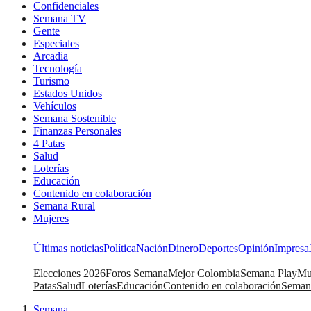
Confidenciales
Semana TV
Gente
Especiales
Arcadia
Tecnología
Turismo
Estados Unidos
Vehículos
Semana Sostenible
Finanzas Personales
4 Patas
Salud
Loterías
Educación
Contenido en colaboración
Semana Rural
Mujeres
Últimas noticias
Política
Nación
Dinero
Deportes
Opinión
Impresa
Elecciones 2026
Foros Semana
Mejor Colombia
Semana Play
Mu
Patas
Salud
Loterías
Educación
Contenido en colaboración
Seman
Semana
|