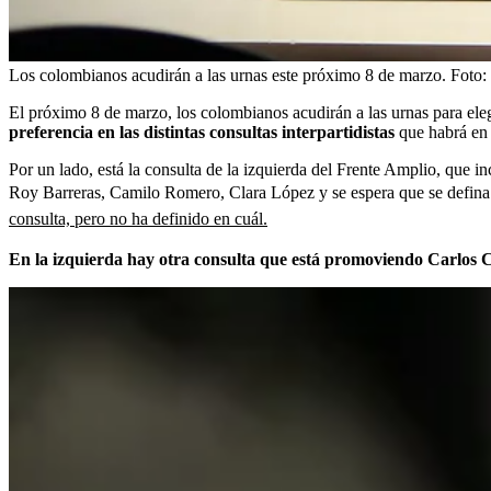
Los colombianos acudirán a las urnas este próximo 8 de marzo.
Foto:
El próximo 8 de marzo, los colombianos acudirán a las urnas para eleg
preferencia en las distintas consultas interpartidistas
que habrá en 
Por un lado, está la consulta de la izquierda del Frente Amplio, que i
Roy Barreras, Camilo Romero, Clara López y se espera que se defina si
consulta, pero no ha definido en cuál.
En la izquierda hay otra consulta que está promoviendo Carlos