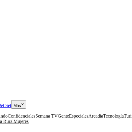
Jet Set
Más
ndo
Confidenciales
Semana TV
Gente
Especiales
Arcadia
Tecnología
Tur
a Rural
Mujeres