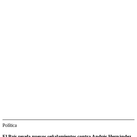
Política
El País revela nuevos señalamientos contra Andrés Hernández,