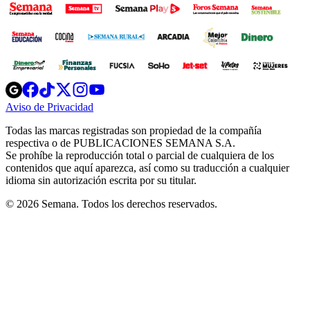
Opens
Opens
Opens
Opens
Opens
in
in
in
in
in
Aviso de Privacidad
Opens
new
new
new
new
new
in
window
window
window
window
window
Todas las marcas registradas son propiedad de la compañía
new
respectiva o de PUBLICACIONES SEMANA S.A.
window
Se prohíbe la reproducción total o parcial de cualquiera de los
contenidos que aquí aparezca, así como su traducción a cualquier
idioma sin autorización escrita por su titular.
© 2026 Semana. Todos los derechos reservados.