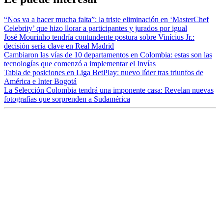
“Nos va a hacer mucha falta”: la triste eliminación en ‘MasterChef
Celebrity’ que hizo llorar a participantes y jurados por igual
José Mourinho tendría contundente postura sobre Vinícius Jr.:
decisión sería clave en Real Madrid
Cambiaron las vías de 10 departamentos en Colombia: estas son las
tecnologías que comenzó a implementar el Invías
Tabla de posiciones en Liga BetPlay: nuevo líder tras triunfos de
América e Inter Bogotá
La Selección Colombia tendrá una imponente casa: Revelan nuevas
fotografías que sorprenden a Sudamérica