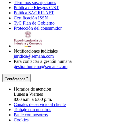
Términos suscripciones
new
Opens
in
Política de Riesgos C/ST
window
in
Opens
new
Política SAGRILAFT
Opens
new
in
window
Certificación ISSN
Opens
in
window
new
TyC Plan de Gobierno
in
new
Opens
window
Protección del consumidor
new
window
in
Opens
window
new
in
window
new
window
Notificaciones judiciales
juridica@semana.com
Para contactar a gestión humana
gestionhumana@semana.com
Contáctenos
Horarios de atención
Lunes a Viernes
8:00 a.m. a 6:00 p.m.
Canales de servicio al cliente
Trabaje con nosotros
Paute con nosotros
Cookies