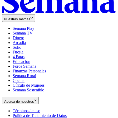
Nuestras marcas
Semana Play
Semana TV
Dinero
Arcadia
Soho
Opens
Fucsia
in
Opens
4 Patas
new
in
Educación
window
new
Foros Semana
window
Finanzas Personales
Semana Rural
Cocina
Círculo de Mujeres
Semana Sostenible
Acerca de nosotros
Términos de uso
Opens
Política de Tratamiento de Datos
in
Opens