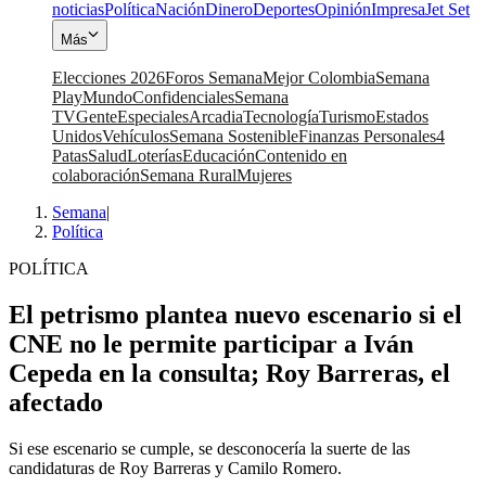
noticias
Política
Nación
Dinero
Deportes
Opinión
Impresa
Jet Set
Más
Elecciones 2026
Foros Semana
Mejor Colombia
Semana
Play
Mundo
Confidenciales
Semana
TV
Gente
Especiales
Arcadia
Tecnología
Turismo
Estados
Unidos
Vehículos
Semana Sostenible
Finanzas Personales
4
Patas
Salud
Loterías
Educación
Contenido en
colaboración
Semana Rural
Mujeres
Semana
|
Política
POLÍTICA
El petrismo plantea nuevo escenario si el
CNE no le permite participar a Iván
Cepeda en la consulta; Roy Barreras, el
afectado
Si ese escenario se cumple, se desconocería la suerte de las
candidaturas de Roy Barreras y Camilo Romero.