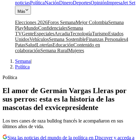
noticias
Política
Nación
Dinero
Deportes
Opinión
Impresa
Jet Set
Más
Elecciones 2026
Foros Semana
Mejor Colombia
Semana
Play
Mundo
Confidenciales
Semana
TV
Gente
Especiales
Arcadia
Tecnología
Turismo
Estados
Unidos
Vehículos
Semana Sostenible
Finanzas Personales
4
Patas
Salud
Loterías
Educación
Contenido en
colaboración
Semana Rural
Mujeres
Semana
|
Política
Política
El amor de Germán Vargas Lleras por
sus perros: esta es la historia de las
mascotas del exvicepresidente
Los tres canes de raza bulldog francés le acompañaron en sus
últimos años de vida.
Siga las noticias del mundo de la política en Discover y acceda a