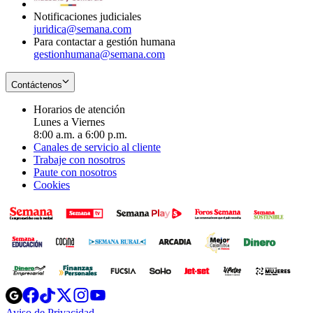
Notificaciones judiciales
juridica@semana.com
Para contactar a gestión humana
gestionhumana@semana.com
Contáctenos
Horarios de atención
Lunes a Viernes
8:00 a.m. a 6:00 p.m.
Canales de servicio al cliente
Trabaje con nosotros
Paute con nosotros
Cookies
Opens
Opens
Opens
Opens
Opens
in
in
in
in
in
Aviso de Privacidad
Opens