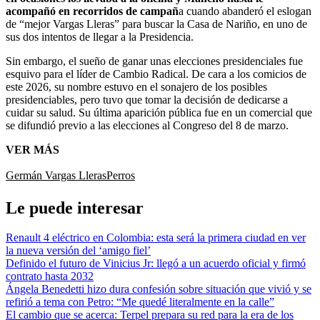
acompañó en recorridos de campañ
a cuando abanderó el eslogan
de “mejor Vargas Lleras” para buscar la Casa de Nariño, en uno de
sus dos intentos de llegar a la Presidencia.
Sin embargo, el sueño de ganar unas elecciones presidenciales fue
esquivo para el líder de Cambio Radical. De cara a los comicios de
este 2026, su nombre estuvo en el sonajero de los posibles
presidenciables, pero tuvo que tomar la decisión de dedicarse a
cuidar su salud. Su última aparición pública fue en un comercial que
se difundió previo a las elecciones al Congreso del 8 de marzo.
VER MÁS
Germán Vargas Lleras
Perros
Le puede interesar
Renault 4 eléctrico en Colombia: esta será la primera ciudad en ver
la nueva versión del ‘amigo fiel’
Definido el futuro de Vinicius Jr: llegó a un acuerdo oficial y firmó
contrato hasta 2032
Ángela Benedetti hizo dura confesión sobre situación que vivió y se
refirió a tema con Petro: “Me quedé literalmente en la calle”
El cambio que se acerca: Terpel prepara su red para la era de los