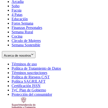
Arcadia
Soho
Opens
Fucsia
in
Opens
4 Patas
new
in
Educación
window
new
Foros Semana
window
Finanzas Personales
Semana Rural
Cocina
Círculo de Mujeres
Semana Sostenible
Acerca de nosotros
Términos de uso
Opens
Política de Tratamiento de Datos
in
Opens
Términos suscripciones
new
Opens
in
Política de Riesgos C/ST
window
in
Opens
new
Política SAGRILAFT
Opens
new
in
window
Certificación ISSN
Opens
in
window
new
TyC Plan de Gobierno
in
new
Opens
window
Protección del consumidor
new
window
in
Opens
window
new
in
window
new
window