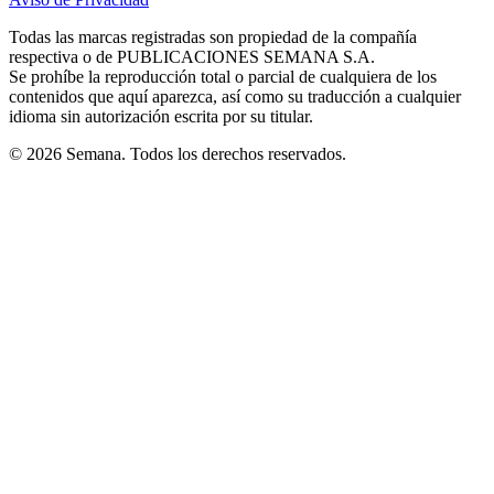
new
new
new
new
new
in
window
window
window
window
window
Todas las marcas registradas son propiedad de la compañía
new
respectiva o de PUBLICACIONES SEMANA S.A.
window
Se prohíbe la reproducción total o parcial de cualquiera de los
contenidos que aquí aparezca, así como su traducción a cualquier
idioma sin autorización escrita por su titular.
© 2026 Semana. Todos los derechos reservados.