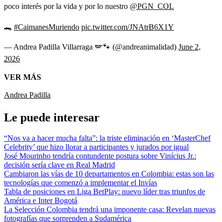
poco interés por la vida y por lo nuestro
@PGN_COL
🐊
#CaimanesMuriendo
pic.twitter.com/JNAtrB6X1Y
— Andrea Padilla Villarraga 🪽🐾 (@andreanimalidad)
June 2,
2026
VER MÁS
Andrea Padilla
Le puede interesar
“Nos va a hacer mucha falta”: la triste eliminación en ‘MasterChef
Celebrity’ que hizo llorar a participantes y jurados por igual
José Mourinho tendría contundente postura sobre Vinícius Jr.:
decisión sería clave en Real Madrid
Cambiaron las vías de 10 departamentos en Colombia: estas son las
tecnologías que comenzó a implementar el Invías
Tabla de posiciones en Liga BetPlay: nuevo líder tras triunfos de
América e Inter Bogotá
La Selección Colombia tendrá una imponente casa: Revelan nuevas
fotografías que sorprenden a Sudamérica