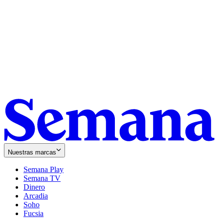
Nuestras marcas
Semana Play
Semana TV
Dinero
Arcadia
Soho
Opens
Fucsia
in
Opens