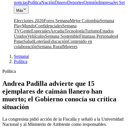
noticias
Política
Nación
Dinero
Deportes
Opinión
Impresa
Jet Set
Más
Elecciones 2026
Foros Semana
Mejor Colombia
Semana
Play
Mundo
Confidenciales
Semana
TV
Gente
Especiales
Arcadia
Tecnología
Turismo
Estados
Unidos
Vehículos
Semana Sostenible
Finanzas Personales
4
Patas
Salud
Loterías
Educación
Contenido en
colaboración
Semana Rural
Mujeres
Semana
|
Política
Política
Andrea Padilla advierte que 15
ejemplares de caimán llanero han
muerto; el Gobierno conocía su crítica
situación
La congresista pidió acción de la Fiscalía y señaló a la Universidad
Nacional y al Ministerio de Ambiente como responsables.