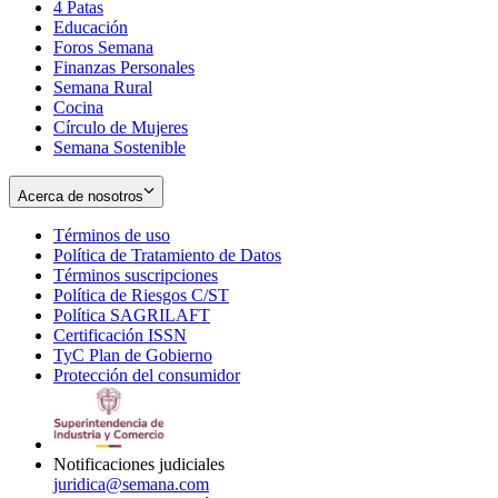
4 Patas
new
in
Educación
window
new
Foros Semana
window
Finanzas Personales
Semana Rural
Cocina
Círculo de Mujeres
Semana Sostenible
Acerca de nosotros
Términos de uso
Opens
Política de Tratamiento de Datos
in
Opens
Términos suscripciones
new
Opens
in
Política de Riesgos C/ST
window
in
Opens
new
Política SAGRILAFT
Opens
new
in
window
Certificación ISSN
Opens
in
window
new
TyC Plan de Gobierno
in
new
Opens
window
Protección del consumidor
new
window
in
Opens
window
new
in
window
new
window
Notificaciones judiciales
juridica@semana.com