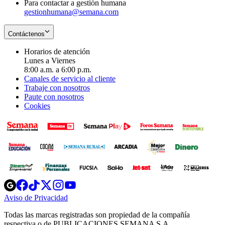
Para contactar a gestión humana
gestionhumana@semana.com
Contáctenos
Horarios de atención
Lunes a Viernes
8:00 a.m. a 6:00 p.m.
Canales de servicio al cliente
Trabaje con nosotros
Paute con nosotros
Cookies
Opens
Opens
Opens
Opens
Opens
in
in
in
in
in
Aviso de Privacidad
Opens
new
new
new
new
new
in
window
window
window
window
window
Todas las marcas registradas son propiedad de la compañía
new
respectiva o de PUBLICACIONES SEMANA S.A.
window