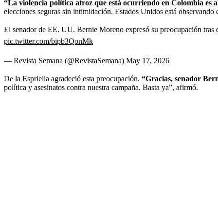
“La violencia política atroz que está ocurriendo en Colombia es 
elecciones seguras sin intimidación. Estados Unidos está observando c
El senador de EE. UU. Bernie Moreno expresó su preocupación tras e
pic.twitter.com/bipb3QonMk
— Revista Semana (@RevistaSemana)
May 17, 2026
De la Espriella agradeció esta preocupación.
“Gracias, senador Berni
política y asesinatos contra nuestra campaña. Basta ya”, afirmó.