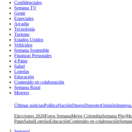
Confidenciales
Semana TV
Gente
Especiales
Arcadia
Tecnología
Turismo
Estados Unidos
Vehículos
Semana Sostenible
Finanzas Personales
4 Patas
Salud
Loterías
Educación
Contenido en colaboración
Semana Rural
Mujeres
Últimas noticias
Política
Nación
Dinero
Deportes
Opinión
Impresa
Elecciones 2026
Foros Semana
Mejor Colombia
Semana Play
Mu
Patas
Salud
Loterías
Educación
Contenido en colaboración
Seman
Semana
|