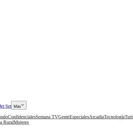
Jet Set
Más
ndo
Confidenciales
Semana TV
Gente
Especiales
Arcadia
Tecnología
Tur
a Rural
Mujeres