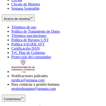
Círculo de Mujeres
Semana Sostenible
Acerca de nosotros
Términos de uso
Opens
Política de Tratamiento de Datos
in
Opens
Términos suscripciones
new
Opens
in
Política de Riesgos C/ST
window
in
Opens
new
Política SAGRILAFT
Opens
new
in
window
Certificación ISSN
Opens
in
window
new
TyC Plan de Gobierno
in
new
Opens
window
Protección del consumidor
new
window
in
Opens
window
new
in
window
new
window
Notificaciones judiciales
juridica@semana.com
Para contactar a gestión humana
gestionhumana@semana.com
Contáctenos