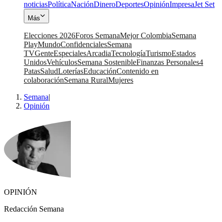
noticias
Política
Nación
Dinero
Deportes
Opinión
Impresa
Jet Set
Más
Elecciones 2026
Foros Semana
Mejor Colombia
Semana
Play
Mundo
Confidenciales
Semana
TV
Gente
Especiales
Arcadia
Tecnología
Turismo
Estados
Unidos
Vehículos
Semana Sostenible
Finanzas Personales
4
Patas
Salud
Loterías
Educación
Contenido en
colaboración
Semana Rural
Mujeres
Semana
|
Opinión
OPINIÓN
Redacción Semana