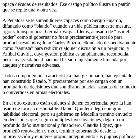
opaca décadas de resultados. Ese castigo político ilustra un patrón
que se repite una y otra vez.
A Peñalosa se le suman líderes capaces como Sergio Fajardo,
difamado como “blando” cuando su vida pública muestra mesura,
rigor y transparencia; Germán Vargas Lleras, acusado de “usar el
poder” como si gobernar no fuera precisamente ejercerlo para
producir resultados; Juan Carlos Pinzón, etiquetado despectivamente
como “santista” para reducir cualquier discusión a un prejuicio, y
Aníbal Gaviria, cuya gestión pública es ampliamente reconocida,
pero cuya visibilidad nacional ha sido injustamente limitada por
ataques y narrativas adversas.
Todos comparten una característica: han gestionado, han ejecutado,
han construido Estado. Y precisamente por eso cargan con un
prontuario de decisiones que son distorsionadas, sacadas de contexto
o convertidas en armas electorales.
En el otro extremo están quienes sí tienen experiencia, pero la han
usado de forma cuestionable. Daniel Quintero llegó con gran
habilidad electoral, pero su gobierno en Medellín terminó envuelto
en decisiones que, según múltiples investigaciones, dejaron un
profundo daño institucional y financiero. Claudia López, que
prometió renovación y rigor, terminó gobernando desde la
improvisación y el interés propio, anteponiendo sus pugnas políticas