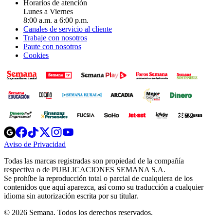
Horarios de atención
Lunes a Viernes
8:00 a.m. a 6:00 p.m.
Canales de servicio al cliente
Trabaje con nosotros
Paute con nosotros
Cookies
Opens
Opens
Opens
Opens
Opens
in
in
in
in
in
Aviso de Privacidad
Opens
new
new
new
new
new
in
window
window
window
window
window
Todas las marcas registradas son propiedad de la compañía
new
respectiva o de PUBLICACIONES SEMANA S.A.
window
Se prohíbe la reproducción total o parcial de cualquiera de los
contenidos que aquí aparezca, así como su traducción a cualquier
idioma sin autorización escrita por su titular.
© 2026 Semana. Todos los derechos reservados.