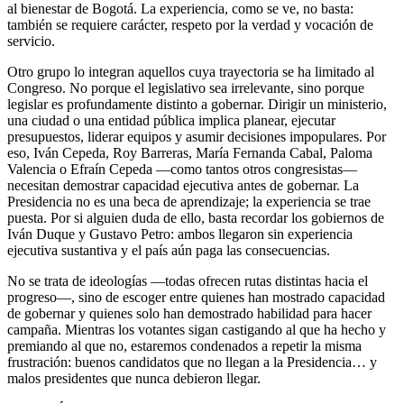
al bienestar de Bogotá. La experiencia, como se ve, no basta:
también se requiere carácter, respeto por la verdad y vocación de
servicio.
Otro grupo lo integran aquellos cuya trayectoria se ha limitado al
Congreso. No porque el legislativo sea irrelevante, sino porque
legislar es profundamente distinto a gobernar. Dirigir un ministerio,
una ciudad o una entidad pública implica planear, ejecutar
presupuestos, liderar equipos y asumir decisiones impopulares. Por
eso, Iván Cepeda, Roy Barreras, María Fernanda Cabal, Paloma
Valencia o Efraín Cepeda —como tantos otros congresistas—
necesitan demostrar capacidad ejecutiva antes de gobernar. La
Presidencia no es una beca de aprendizaje; la experiencia se trae
puesta. Por si alguien duda de ello, basta recordar los gobiernos de
Iván Duque y Gustavo Petro: ambos llegaron sin experiencia
ejecutiva sustantiva y el país aún paga las consecuencias.
No se trata de ideologías —todas ofrecen rutas distintas hacia el
progreso—, sino de escoger entre quienes han mostrado capacidad
de gobernar y quienes solo han demostrado habilidad para hacer
campaña. Mientras los votantes sigan castigando al que ha hecho y
premiando al que no, estaremos condenados a repetir la misma
frustración: buenos candidatos que no llegan a la Presidencia… y
malos presidentes que nunca debieron llegar.