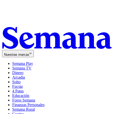
Nuestras marcas
Semana Play
Semana TV
Dinero
Arcadia
Soho
Opens
Fucsia
in
Opens
4 Patas
new
in
Educación
window
new
Foros Semana
window
Finanzas Personales
Semana Rural
Cocina