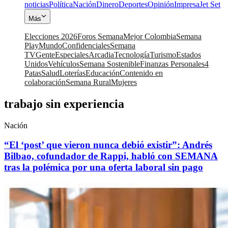
noticias
Política
Nación
Dinero
Deportes
Opinión
Impresa
Jet Set
Más
Elecciones 2026
Foros Semana
Mejor Colombia
Semana
Play
Mundo
Confidenciales
Semana
TV
Gente
Especiales
Arcadia
Tecnología
Turismo
Estados
Unidos
Vehículos
Semana Sostenible
Finanzas Personales
4
Patas
Salud
Loterías
Educación
Contenido en
colaboración
Semana Rural
Mujeres
trabajo sin experiencia
Nación
“El ‘post’ que vieron nunca debió existir”: Andrés
Bilbao, cofundador de Rappi, habló con SEMANA
tras la polémica por una oferta laboral sin pago