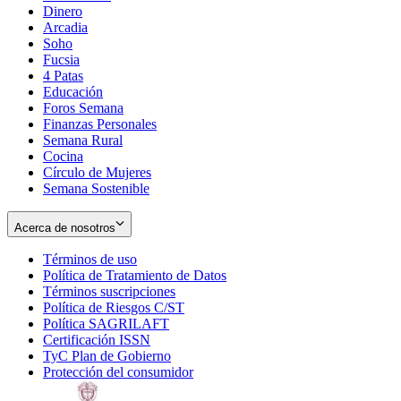
Dinero
Arcadia
Soho
Opens
Fucsia
in
Opens
4 Patas
new
in
Educación
window
new
Foros Semana
window
Finanzas Personales
Semana Rural
Cocina
Círculo de Mujeres
Semana Sostenible
Acerca de nosotros
Términos de uso
Opens
Política de Tratamiento de Datos
in
Opens
Términos suscripciones
new
Opens
in
Política de Riesgos C/ST
window
in
Opens
new
Política SAGRILAFT
Opens
new
in
window
Certificación ISSN
Opens
in
window
new
TyC Plan de Gobierno
in
new
Opens
window
Protección del consumidor
new
window
in
Opens
window
new
in