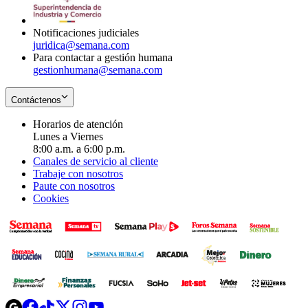
window
new
window
Notificaciones judiciales
juridica@semana.com
Para contactar a gestión humana
gestionhumana@semana.com
Contáctenos
Horarios de atención
Lunes a Viernes
8:00 a.m. a 6:00 p.m.
Canales de servicio al cliente
Trabaje con nosotros
Paute con nosotros
Cookies
Opens
Opens
Opens
Opens
Opens