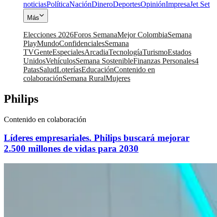
noticias
Política
Nación
Dinero
Deportes
Opinión
Impresa
Jet Set
Más
Elecciones 2026
Foros Semana
Mejor Colombia
Semana
Play
Mundo
Confidenciales
Semana
TV
Gente
Especiales
Arcadia
Tecnología
Turismo
Estados
Unidos
Vehículos
Semana Sostenible
Finanzas Personales
4
Patas
Salud
Loterías
Educación
Contenido en
colaboración
Semana Rural
Mujeres
Philips
Contenido en colaboración
Líderes empresariales. Philips buscará mejorar
2.500 millones de vidas para 2030