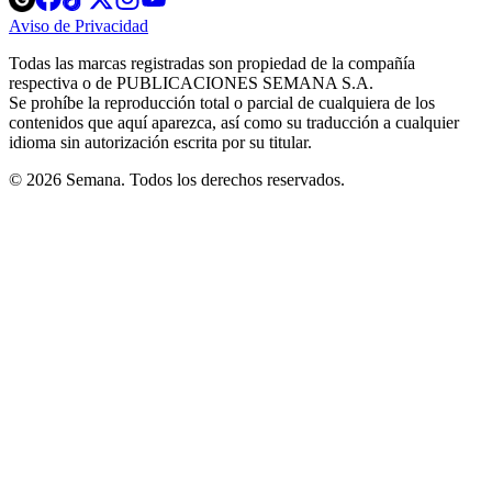
in
in
in
in
in
Aviso de Privacidad
Opens
new
new
new
new
new
in
window
window
window
window
window
Todas las marcas registradas son propiedad de la compañía
new
respectiva o de PUBLICACIONES SEMANA S.A.
window
Se prohíbe la reproducción total o parcial de cualquiera de los
contenidos que aquí aparezca, así como su traducción a cualquier
idioma sin autorización escrita por su titular.
© 2026 Semana. Todos los derechos reservados.