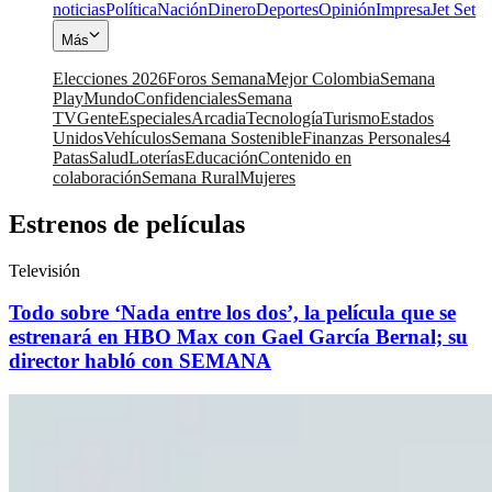
noticias
Política
Nación
Dinero
Deportes
Opinión
Impresa
Jet Set
Más
Elecciones 2026
Foros Semana
Mejor Colombia
Semana
Play
Mundo
Confidenciales
Semana
TV
Gente
Especiales
Arcadia
Tecnología
Turismo
Estados
Unidos
Vehículos
Semana Sostenible
Finanzas Personales
4
Patas
Salud
Loterías
Educación
Contenido en
colaboración
Semana Rural
Mujeres
Estrenos de películas
Televisión
Todo sobre ‘Nada entre los dos’, la película que se
estrenará en HBO Max con Gael García Bernal; su
director habló con SEMANA