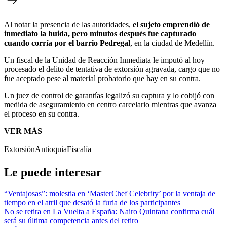
Al notar la presencia de las autoridades,
el sujeto emprendió de
inmediato la huida, pero minutos después fue capturado
cuando corría por el barrio Pedregal
, en la ciudad de Medellín.
Un fiscal de la Unidad de Reacción Inmediata le imputó al hoy
procesado el delito de tentativa de extorsión agravada, cargo que no
fue aceptado pese al material probatorio que hay en su contra.
Un juez de control de garantías legalizó su captura y lo cobijó con
medida de aseguramiento en centro carcelario mientras que avanza
el proceso en su contra.
VER MÁS
Extorsión
Antioquia
Fiscalía
Le puede interesar
“Ventajosas”: molestia en ‘MasterChef Celebrity’ por la ventaja de
tiempo en el atril que desató la furia de los participantes
No se retira en La Vuelta a España: Nairo Quintana confirma cuál
será su última competencia antes del retiro