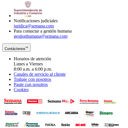
window
new
in
window
new
window
Notificaciones judiciales
juridica@semana.com
Para contactar a gestión humana
gestionhumana@semana.com
Contáctenos
Horarios de atención
Lunes a Viernes
8:00 a.m. a 6:00 p.m.
Canales de servicio al cliente
Trabaje con nosotros
Paute con nosotros
Cookies