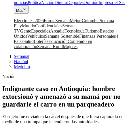
noticias
Política
Nación
Dinero
Deportes
Opinión
Impresa
Jet Set
Más
Elecciones 2026
Foros Semana
Mejor Colombia
Semana
Play
Mundo
Confidenciales
Semana
TV
Gente
Especiales
Arcadia
Tecnología
Turismo
Estados
Unidos
Vehículos
Semana Sostenible
Finanzas Personales
4
Patas
Salud
Loterías
Educación
Contenido en
colaboración
Semana Rural
Mujeres
Semana
|
Nación
|
Medellín
Nación
Indignante caso en Antioquia: hombre
extorsionó y amenazó a su mamá por no
guardarle el carro en un parqueadero
El sujeto fue enviado a la cárcel después de que fuera capturado en
medio de una trampa que le tendieron las autoridades.