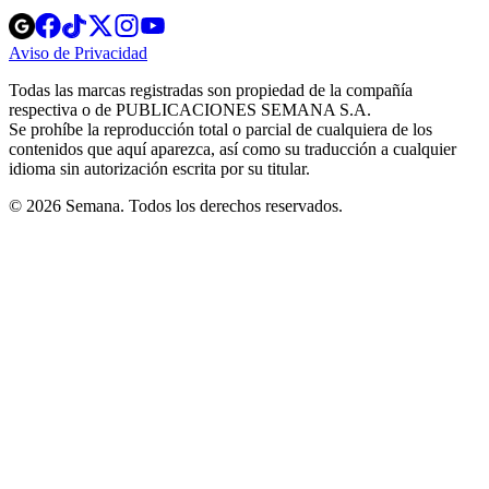
Opens
Opens
Opens
Opens
Opens
in
in
in
in
in
Aviso de Privacidad
Opens
new
new
new
new
new
in
window
window
window
window
window
Todas las marcas registradas son propiedad de la compañía
new
respectiva o de PUBLICACIONES SEMANA S.A.
window
Se prohíbe la reproducción total o parcial de cualquiera de los
contenidos que aquí aparezca, así como su traducción a cualquier
idioma sin autorización escrita por su titular.
© 2026 Semana. Todos los derechos reservados.