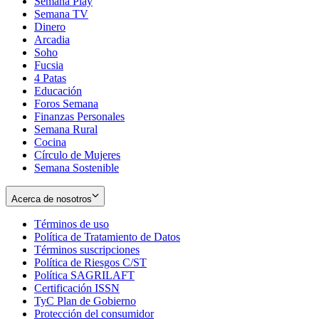
Semana Play
Semana TV
Dinero
Arcadia
Soho
Opens
Fucsia
in
Opens
4 Patas
new
in
Educación
window
new
Foros Semana
window
Finanzas Personales
Semana Rural
Cocina
Círculo de Mujeres
Semana Sostenible
Acerca de nosotros
Términos de uso
Opens
Política de Tratamiento de Datos
in
Opens
Términos suscripciones
new
Opens
in
Política de Riesgos C/ST
window
in
Opens
new
Política SAGRILAFT
Opens
new
in
window
Certificación ISSN
Opens
in
window
new
TyC Plan de Gobierno
in
new
Opens
window
Protección del consumidor
new
window
in
Opens