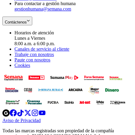
Para contactar a gestión humana
gestionhumana@semana.com
Contáctenos
Horarios de atención
Lunes a Viernes
8:00 a.m. a 6:00 p.m.
Canales de servicio al cliente
Trabaje con nosotros
Paute con nosotros
Cookies
Opens
Opens
Opens
Opens
Opens
in
in
in
in
in
Aviso de Privacidad
Opens
new
new
new
new
new
in
window
window
window
window
window
Todas las marcas registradas son propiedad de la compañía
new