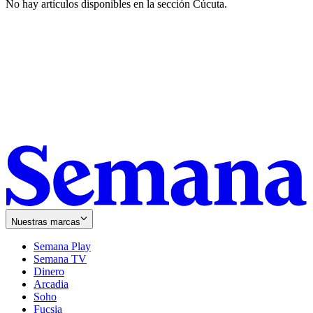
No hay artículos disponibles en la sección
Cúcuta
.
Nuestras marcas
Semana Play
Semana TV
Dinero
Arcadia
Soho
Opens
Fucsia
in
Opens