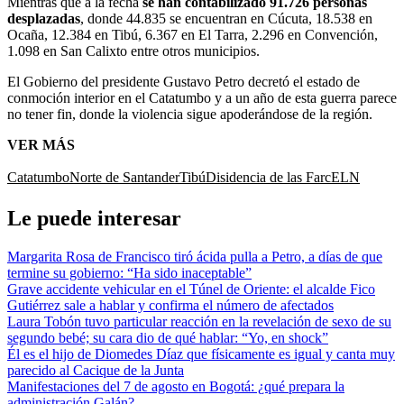
Mientras que a la fecha
se han contabilizado 91.726 personas
desplazadas
, donde 44.835 se encuentran en Cúcuta, 18.538 en
Ocaña, 12.384 en Tibú, 6.367 en El Tarra, 2.296 en Convención,
1.098 en San Calixto entre otros municipios.
El Gobierno del presidente Gustavo Petro decretó el estado de
conmoción interior en el Catatumbo y a un año de esta guerra parece
no tener fin, donde la violencia sigue apoderándose de la región.
VER MÁS
Catatumbo
Norte de Santander
Tibú
Disidencia de las Farc
ELN
Le puede interesar
Margarita Rosa de Francisco tiró ácida pulla a Petro, a días de que
termine su gobierno: “Ha sido inaceptable”
Grave accidente vehicular en el Túnel de Oriente: el alcalde Fico
Gutiérrez sale a hablar y confirma el número de afectados
Laura Tobón tuvo particular reacción en la revelación de sexo de su
segundo bebé; su cara dio de qué hablar: “Yo, en shock”
Él es el hijo de Diomedes Díaz que físicamente es igual y canta muy
parecido al Cacique de la Junta
Manifestaciones del 7 de agosto en Bogotá: ¿qué prepara la
administración Galán?