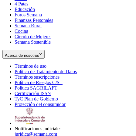
4 Patas
new
in
Educación
window
new
Foros Semana
window
Finanzas Personales
Semana Rural
Cocina
Círculo de Mujeres
Semana Sostenible
Acerca de nosotros
Términos de uso
Opens
Política de Tratamiento de Datos
in
Opens
Términos suscripciones
new
Opens
in
Política de Riesgos C/ST
window
in
Opens
new
Política SAGRILAFT
Opens
new
in
window
Certificación ISSN
Opens
in
window
new
TyC Plan de Gobierno
in
new
Opens
window
Protección del consumidor
new
window
in
Opens
window
new
in
window
new
window
Notificaciones judiciales
juridica@semana.com