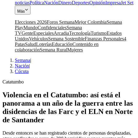
noticias
Política
Nación
Dinero
Deportes
Opinión
Impresa
Jet Set
Más
Elecciones 2026
Foros Semana
Mejor Colombia
Semana
Play
Mundo
Confidenciales
Semana
TV
Gente
Especiales
Arcadia
Tecnología
Turismo
Estados
Unidos
Vehículos
Semana Sostenible
Finanzas Personales
4
Patas
Salud
Loterías
Educación
Contenido en
colaboración
Semana Rural
Mujeres
Semana
|
Nación
|
Cúcuta
Catatumbo
Violencia en el Catatumbo: así está el
panorama a un año de la guerra entre las
disidencias de las Farc y el ELN en Norte
de Santander
Desde entonces se han registrado cientos de personas desplazadas,