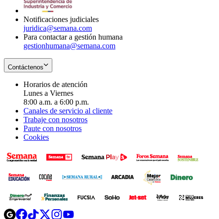
window
Notificaciones judiciales
juridica@semana.com
Para contactar a gestión humana
gestionhumana@semana.com
Contáctenos
Horarios de atención
Lunes a Viernes
8:00 a.m. a 6:00 p.m.
Canales de servicio al cliente
Trabaje con nosotros
Paute con nosotros
Cookies
Opens
Opens
Opens
Opens
Opens