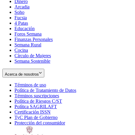
Dinero
Arcadia
Soho
Opens
Fucsia
in
Opens
4 Patas
new
in
Educación
window
new
Foros Semana
window
Finanzas Personales
Semana Rural
Cocina
Círculo de Mujeres
Semana Sostenible
Acerca de nosotros
Términos de uso
Opens
Política de Tratamiento de Datos
in
Opens
Términos suscripciones
new
Opens
in
Política de Riesgos C/ST
window
in
Opens
new
Política SAGRILAFT
Opens
new
in
window
Certificación ISSN
Opens
in
window
new
TyC Plan de Gobierno
in
new
Opens
window
Protección del consumidor
new
window
in
Opens
window
new
in
window
new