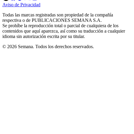
in
in
in
in
in
Aviso de Privacidad
Opens
new
new
new
new
new
in
window
window
window
window
window
Todas las marcas registradas son propiedad de la compañía
new
respectiva o de PUBLICACIONES SEMANA S.A.
window
Se prohíbe la reproducción total o parcial de cualquiera de los
contenidos que aquí aparezca, así como su traducción a cualquier
idioma sin autorización escrita por su titular.
© 2026 Semana. Todos los derechos reservados.