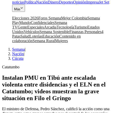
noticias
Política
Nación
Dinero
Deportes
Opinión
Impresa
Jet Set
Más
Elecciones 2026
Foros Semana
Mejor Colombia
Semana
Play
Mundo
Confidenciales
Semana
TV
Gente
Especiales
Arcadia
Tecnología
Turismo
Estados
Unidos
Vehículos
Semana Sostenible
Finanzas Personales
4
Patas
Salud
Loterías
Educación
Contenido en
colaboración
Semana Rural
Mujeres
Semana
|
Nación
|
Cúcuta
Catatumbo
Instalan PMU en Tibú ante escalada
violenta entre disidencias y el ELN en el
Catatumbo; videos muestran la grave
situación en Filo el Gringo
El ministro de Defensa, Pedro Sánchez, calificó la acción como una