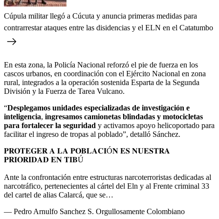
Cúpula militar llegó a Cúcuta y anuncia primeras medidas para
contrarrestar ataques entre las disidencias y el ELN en el Catatumbo
En esta zona, la Policía Nacional reforzó el pie de fuerza en los
cascos urbanos, en coordinación con el Ejército Nacional en zona
rural, integrados a la operación sostenida Esparta de la Segunda
División y la Fuerza de Tarea Vulcano.
“
Desplegamos unidades especializadas de investigación e
inteligencia
,
ingresamos camionetas blindadas y motocicletas
para fortalecer la seguridad
y activamos apoyo helicoportado para
facilitar el ingreso de tropas al poblado”, detalló Sánchez.
𝐏𝐑𝐎𝐓𝐄𝐆𝐄𝐑 𝐀 𝐋𝐀 𝐏𝐎𝐁𝐋𝐀𝐂𝐈Ó𝐍 𝐄𝐒 𝐍𝐔𝐄𝐒𝐓𝐑𝐀
𝐏𝐑𝐈𝐎𝐑𝐈𝐃𝐀𝐃 𝐄𝐍 𝐓𝐈𝐁Ú
Ante la confrontación entre estructuras narcoterroristas dedicadas al
narcotráfico, pertenecientes al cártel del Eln y al Frente criminal 33
del cartel de alias Calarcá, que se…
— Pedro Arnulfo Sanchez S. Orgullosamente Colombiano