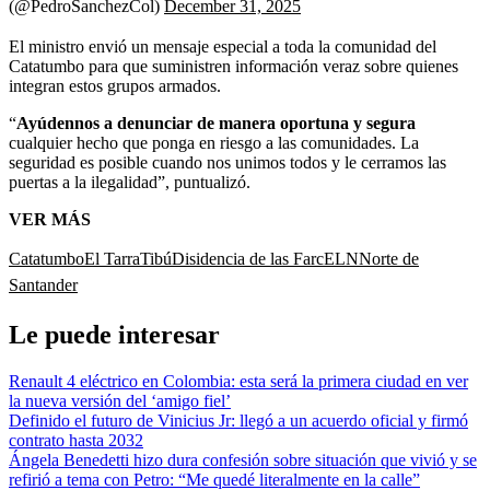
(@PedroSanchezCol)
December 31, 2025
El ministro envió un mensaje especial a toda la comunidad del
Catatumbo para que suministren información veraz sobre quienes
integran estos grupos armados.
“
Ayúdennos a denunciar de manera oportuna y segura
cualquier hecho que ponga en riesgo a las comunidades. La
seguridad es posible cuando nos unimos todos y le cerramos las
puertas a la ilegalidad”, puntualizó.
VER MÁS
Catatumbo
El Tarra
Tibú
Disidencia de las Farc
ELN
Norte de
Santander
Le puede interesar
Renault 4 eléctrico en Colombia: esta será la primera ciudad en ver
la nueva versión del ‘amigo fiel’
Definido el futuro de Vinicius Jr: llegó a un acuerdo oficial y firmó
contrato hasta 2032
Ángela Benedetti hizo dura confesión sobre situación que vivió y se
refirió a tema con Petro: “Me quedé literalmente en la calle”