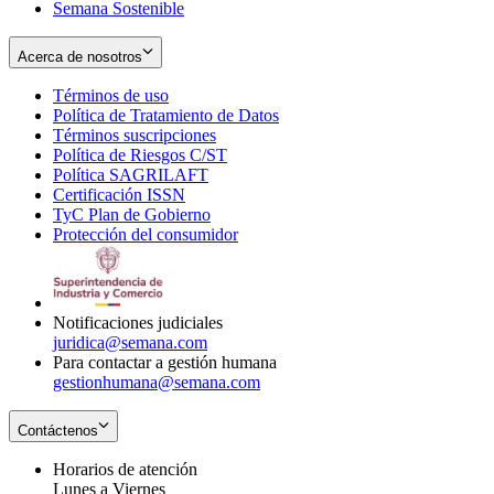
Semana Sostenible
Acerca de nosotros
Términos de uso
Opens
Política de Tratamiento de Datos
in
Opens
Términos suscripciones
new
Opens
in
Política de Riesgos C/ST
window
in
Opens
new
Política SAGRILAFT
Opens
new
in
window
Certificación ISSN
Opens
in
window
new
TyC Plan de Gobierno
in
new
Opens
window
Protección del consumidor
new
window
in
Opens
window
new
in
window
new
window
Notificaciones judiciales
juridica@semana.com
Para contactar a gestión humana
gestionhumana@semana.com
Contáctenos
Horarios de atención
Lunes a Viernes