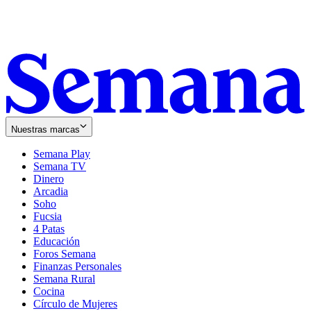
Nuestras marcas
Semana Play
Semana TV
Dinero
Arcadia
Soho
Opens
Fucsia
in
Opens
4 Patas
new
in
Educación
window
new
Foros Semana
window
Finanzas Personales
Semana Rural
Cocina
Círculo de Mujeres