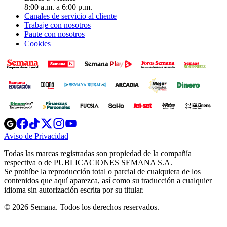
8:00 a.m. a 6:00 p.m.
Canales de servicio al cliente
Trabaje con nosotros
Paute con nosotros
Cookies
Opens
Opens
Opens
Opens
Opens
in
in
in
in
in
Aviso de Privacidad
Opens
new
new
new
new
new
in
window
window
window
window
window
Todas las marcas registradas son propiedad de la compañía
new
respectiva o de PUBLICACIONES SEMANA S.A.
window
Se prohíbe la reproducción total o parcial de cualquiera de los
contenidos que aquí aparezca, así como su traducción a cualquier
idioma sin autorización escrita por su titular.
© 2026 Semana. Todos los derechos reservados.