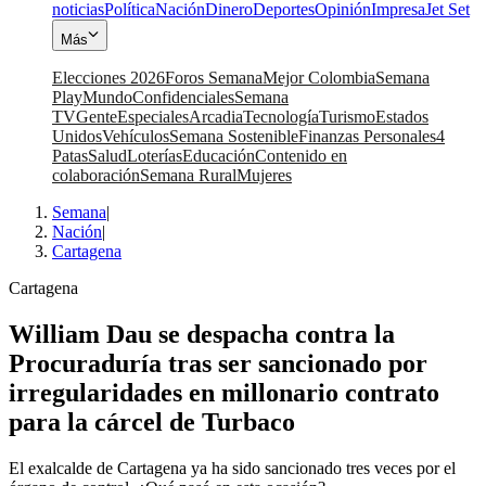
noticias
Política
Nación
Dinero
Deportes
Opinión
Impresa
Jet Set
Más
Elecciones 2026
Foros Semana
Mejor Colombia
Semana
Play
Mundo
Confidenciales
Semana
TV
Gente
Especiales
Arcadia
Tecnología
Turismo
Estados
Unidos
Vehículos
Semana Sostenible
Finanzas Personales
4
Patas
Salud
Loterías
Educación
Contenido en
colaboración
Semana Rural
Mujeres
Semana
|
Nación
|
Cartagena
Cartagena
William Dau se despacha contra la
Procuraduría tras ser sancionado por
irregularidades en millonario contrato
para la cárcel de Turbaco
El exalcalde de Cartagena ya ha sido sancionado tres veces por el