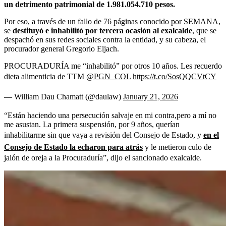
un detrimento patrimonial de 1.981.054.710 pesos.
Por eso, a través de un fallo de 76 páginas conocido por SEMANA,
se
destituyó e inhabilitó por tercera ocasión al exalcalde
, que se
despachó en sus redes sociales contra la entidad, y su cabeza, el
procurador general Gregorio Eljach.
PROCURADURÍA me “inhabilitó” por otros 10 años. Les recuerdo
dieta alimenticia de TTM
@PGN_COL
https://t.co/SosQQCVtCY
— William Dau Chamatt (@daulaw)
January 21, 2026
“Están haciendo una persecución salvaje en mi contra,pero a mí no
me asustan. La primera suspensión, por 9 años, querían
inhabilitarme sin que vaya a revisión del Consejo de Estado, y
en el
Consejo de Estado la echaron para atrás
y le metieron culo de
jalón de oreja a la Procuraduría”, dijo el sancionado exalcalde.