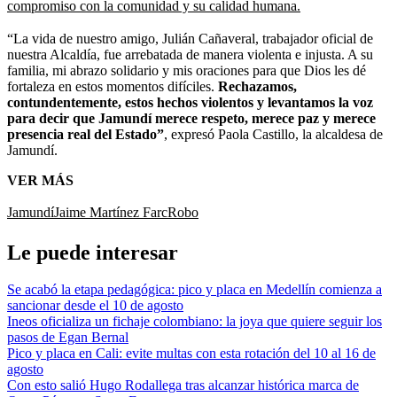
compromiso con la comunidad y su calidad humana.
“La vida de nuestro amigo, Julián Cañaveral, trabajador oficial de
nuestra Alcaldía, fue arrebatada de manera violenta e injusta. A su
familia, mi abrazo solidario y mis oraciones para que Dios les dé
fortaleza en estos momentos difíciles.
Rechazamos,
contundentemente, estos hechos violentos y levantamos la voz
para decir que Jamundí merece respeto, merece paz y merece
presencia real del Estado”
, expresó Paola Castillo, la alcaldesa de
Jamundí.
VER MÁS
Jamundí
Jaime Martínez Farc
Robo
Le puede interesar
Se acabó la etapa pedagógica: pico y placa en Medellín comienza a
sancionar desde el 10 de agosto
Ineos oficializa un fichaje colombiano: la joya que quiere seguir los
pasos de Egan Bernal
Pico y placa en Cali: evite multas con esta rotación del 10 al 16 de
agosto
Con esto salió Hugo Rodallega tras alcanzar histórica marca de