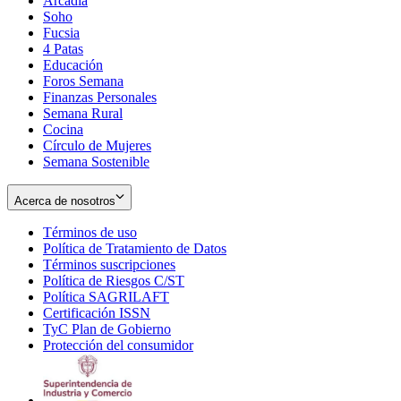
Arcadia
Soho
Opens
Fucsia
in
Opens
4 Patas
new
in
Educación
window
new
Foros Semana
window
Finanzas Personales
Semana Rural
Cocina
Círculo de Mujeres
Semana Sostenible
Acerca de nosotros
Términos de uso
Opens
Política de Tratamiento de Datos
in
Opens
Términos suscripciones
new
Opens
in
Política de Riesgos C/ST
window
in
Opens
new
Política SAGRILAFT
Opens
new
in
window
Certificación ISSN
Opens
in
window
new
TyC Plan de Gobierno
in
new
Opens
window
Protección del consumidor
new
window
in
Opens
window
new
in
window
new
window