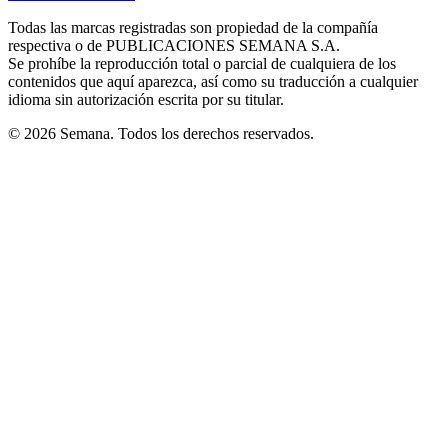
new
new
new
new
new
in
window
window
window
window
window
Todas las marcas registradas son propiedad de la compañía
new
respectiva o de PUBLICACIONES SEMANA S.A.
window
Se prohíbe la reproducción total o parcial de cualquiera de los
contenidos que aquí aparezca, así como su traducción a cualquier
idioma sin autorización escrita por su titular.
© 2026 Semana. Todos los derechos reservados.