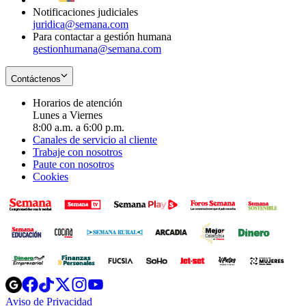
Notificaciones judiciales
juridica@semana.com
Para contactar a gestión humana
gestionhumana@semana.com
Contáctenos
Horarios de atención
Lunes a Viernes
8:00 a.m. a 6:00 p.m.
Canales de servicio al cliente
Trabaje con nosotros
Paute con nosotros
Cookies
Opens
Opens
Opens
Opens
Opens
in
in
in
in
in
Aviso de Privacidad
Opens