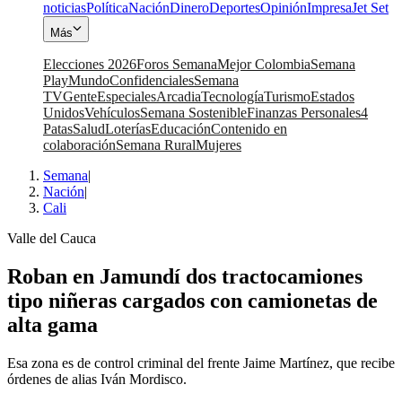
noticias
Política
Nación
Dinero
Deportes
Opinión
Impresa
Jet Set
Más
Elecciones 2026
Foros Semana
Mejor Colombia
Semana
Play
Mundo
Confidenciales
Semana
TV
Gente
Especiales
Arcadia
Tecnología
Turismo
Estados
Unidos
Vehículos
Semana Sostenible
Finanzas Personales
4
Patas
Salud
Loterías
Educación
Contenido en
colaboración
Semana Rural
Mujeres
Semana
|
Nación
|
Cali
Valle del Cauca
Roban en Jamundí dos tractocamiones
tipo niñeras cargados con camionetas de
alta gama
Esa zona es de control criminal del frente Jaime Martínez, que recibe
órdenes de alias Iván Mordisco.