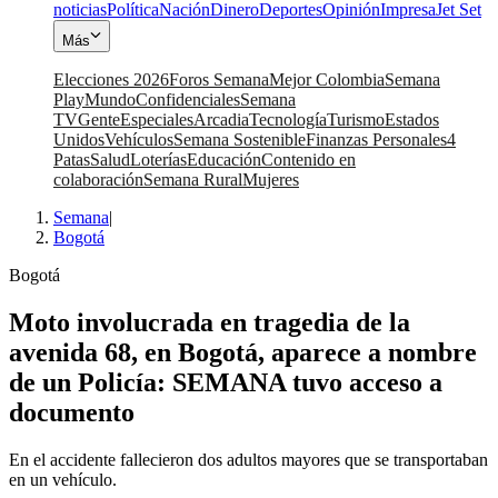
noticias
Política
Nación
Dinero
Deportes
Opinión
Impresa
Jet Set
Más
Elecciones 2026
Foros Semana
Mejor Colombia
Semana
Play
Mundo
Confidenciales
Semana
TV
Gente
Especiales
Arcadia
Tecnología
Turismo
Estados
Unidos
Vehículos
Semana Sostenible
Finanzas Personales
4
Patas
Salud
Loterías
Educación
Contenido en
colaboración
Semana Rural
Mujeres
Semana
|
Bogotá
Bogotá
Moto involucrada en tragedia de la
avenida 68, en Bogotá, aparece a nombre
de un Policía: SEMANA tuvo acceso a
documento
En el accidente fallecieron dos adultos mayores que se transportaban
en un vehículo.