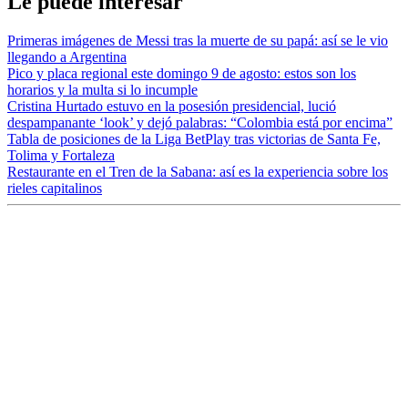
Le puede interesar
Primeras imágenes de Messi tras la muerte de su papá: así se le vio
llegando a Argentina
Pico y placa regional este domingo 9 de agosto: estos son los
horarios y la multa si lo incumple
Cristina Hurtado estuvo en la posesión presidencial, lució
despampanante ‘look’ y dejó palabras: “Colombia está por encima”
Tabla de posiciones de la Liga BetPlay tras victorias de Santa Fe,
Tolima y Fortaleza
Restaurante en el Tren de la Sabana: así es la experiencia sobre los
rieles capitalinos