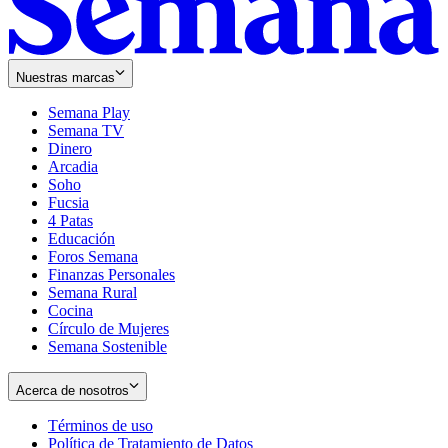
Nuestras marcas
Semana Play
Semana TV
Dinero
Arcadia
Soho
Opens
Fucsia
in
Opens
4 Patas
new
in
Educación
window
new
Foros Semana
window
Finanzas Personales
Semana Rural
Cocina
Círculo de Mujeres
Semana Sostenible
Acerca de nosotros
Términos de uso
Opens
Política de Tratamiento de Datos
in
Opens