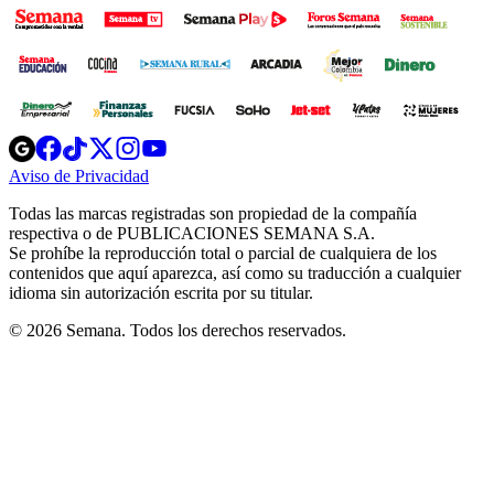
Opens
Opens
Opens
Opens
Opens
in
in
in
in
in
Aviso de Privacidad
Opens
new
new
new
new
new
in
window
window
window
window
window
Todas las marcas registradas son propiedad de la compañía
new
respectiva o de PUBLICACIONES SEMANA S.A.
window
Se prohíbe la reproducción total o parcial de cualquiera de los
contenidos que aquí aparezca, así como su traducción a cualquier
idioma sin autorización escrita por su titular.
© 2026 Semana. Todos los derechos reservados.