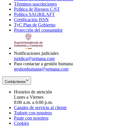
Términos suscripciones
new
Opens
in
Política de Riesgos C/ST
window
in
Opens
new
Política SAGRILAFT
Opens
new
in
window
Certificación ISSN
Opens
in
window
new
TyC Plan de Gobierno
in
new
Opens
window
Protección del consumidor
new
window
in
Opens
window
new
in
window
new
window
Notificaciones judiciales
juridica@semana.com
Para contactar a gestión humana
gestionhumana@semana.com
Contáctenos
Horarios de atención
Lunes a Viernes
8:00 a.m. a 6:00 p.m.
Canales de servicio al cliente
Trabaje con nosotros
Paute con nosotros
Cookies