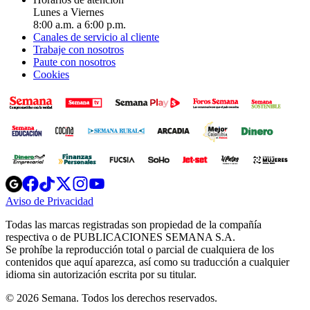
Lunes a Viernes
8:00 a.m. a 6:00 p.m.
Canales de servicio al cliente
Trabaje con nosotros
Paute con nosotros
Cookies
Opens
Opens
Opens
Opens
Opens
in
in
in
in
in
Aviso de Privacidad
Opens
new
new
new
new
new
in
window
window
window
window
window
Todas las marcas registradas son propiedad de la compañía
new
respectiva o de PUBLICACIONES SEMANA S.A.
window
Se prohíbe la reproducción total o parcial de cualquiera de los
contenidos que aquí aparezca, así como su traducción a cualquier
idioma sin autorización escrita por su titular.
© 2026 Semana. Todos los derechos reservados.