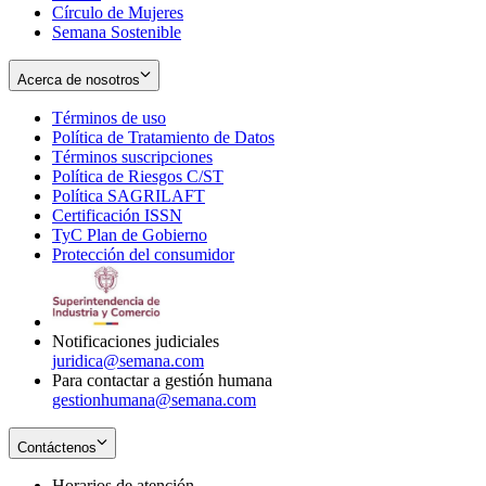
Círculo de Mujeres
Semana Sostenible
Acerca de nosotros
Términos de uso
Opens
Política de Tratamiento de Datos
in
Opens
Términos suscripciones
new
Opens
in
Política de Riesgos C/ST
window
in
Opens
new
Política SAGRILAFT
Opens
new
in
window
Certificación ISSN
Opens
in
window
new
TyC Plan de Gobierno
in
new
Opens
window
Protección del consumidor
new
window
in
Opens
window
new
in
window
new
window
Notificaciones judiciales
juridica@semana.com
Para contactar a gestión humana
gestionhumana@semana.com
Contáctenos
Horarios de atención