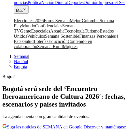
noticias
Política
Nación
Dinero
Deportes
Opinión
Impresa
Jet Set
Más
Elecciones 2026
Foros Semana
Mejor Colombia
Semana
Play
Mundo
Confidenciales
Semana
TV
Gente
Especiales
Arcadia
Tecnología
Turismo
Estados
Unidos
Vehículos
Semana Sostenible
Finanzas Personales
4
Patas
Salud
Loterías
Educación
Contenido en
colaboración
Semana Rural
Mujeres
Semana
|
Nación
|
Bogotá
Bogotá
Bogotá será sede del ‘Encuentro
Iberoamericano de Cultura 2026′: fechas,
escenarios y países invitados
La agenda cuenta con gran cantidad de eventos.
Siga las noticias de SEMANA en Google Discover y manténgase