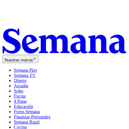
Nuestras marcas
Semana Play
Semana TV
Dinero
Arcadia
Soho
Opens
Fucsia
in
Opens
4 Patas
new
in
Educación
window
new
Foros Semana
window
Finanzas Personales
Semana Rural
Cocina