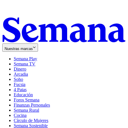
Nuestras marcas
Semana Play
Semana TV
Dinero
Arcadia
Soho
Opens
Fucsia
in
Opens
4 Patas
new
in
Educación
window
new
Foros Semana
window
Finanzas Personales
Semana Rural
Cocina
Círculo de Mujeres
Semana Sostenible