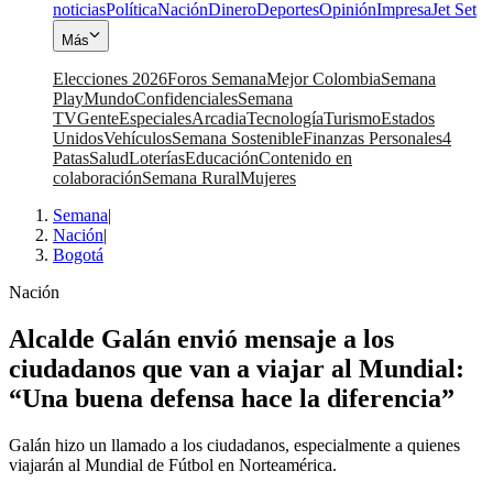
noticias
Política
Nación
Dinero
Deportes
Opinión
Impresa
Jet Set
Más
Elecciones 2026
Foros Semana
Mejor Colombia
Semana
Play
Mundo
Confidenciales
Semana
TV
Gente
Especiales
Arcadia
Tecnología
Turismo
Estados
Unidos
Vehículos
Semana Sostenible
Finanzas Personales
4
Patas
Salud
Loterías
Educación
Contenido en
colaboración
Semana Rural
Mujeres
Semana
|
Nación
|
Bogotá
Nación
Alcalde Galán envió mensaje a los
ciudadanos que van a viajar al Mundial:
“Una buena defensa hace la diferencia”
Galán hizo un llamado a los ciudadanos, especialmente a quienes
viajarán al Mundial de Fútbol en Norteamérica.