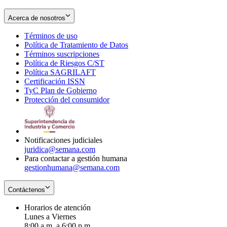
Acerca de nosotros
Términos de uso
Opens
Política de Tratamiento de Datos
in
Opens
Términos suscripciones
new
Opens
in
Política de Riesgos C/ST
window
in
Opens
new
Política SAGRILAFT
Opens
new
in
window
Certificación ISSN
Opens
in
window
new
TyC Plan de Gobierno
in
new
Opens
window
Protección del consumidor
new
window
in
Opens
window
new
in
window
new
window
Notificaciones judiciales
juridica@semana.com
Para contactar a gestión humana
gestionhumana@semana.com
Contáctenos
Horarios de atención
Lunes a Viernes
8:00 a.m. a 6:00 p.m.