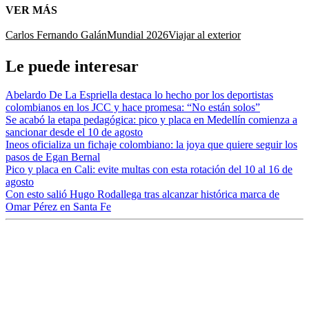
VER MÁS
Carlos Fernando Galán
Mundial 2026
Viajar al exterior
Le puede interesar
Abelardo De La Espriella destaca lo hecho por los deportistas
colombianos en los JCC y hace promesa: “No están solos”
Se acabó la etapa pedagógica: pico y placa en Medellín comienza a
sancionar desde el 10 de agosto
Ineos oficializa un fichaje colombiano: la joya que quiere seguir los
pasos de Egan Bernal
Pico y placa en Cali: evite multas con esta rotación del 10 al 16 de
agosto
Con esto salió Hugo Rodallega tras alcanzar histórica marca de
Omar Pérez en Santa Fe