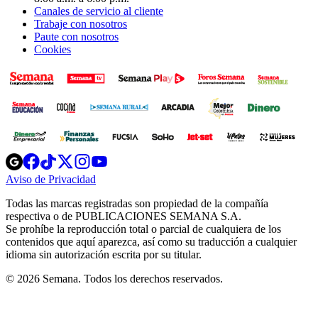
Canales de servicio al cliente
Trabaje con nosotros
Paute con nosotros
Cookies
Opens
Opens
Opens
Opens
Opens
in
in
in
in
in
Aviso de Privacidad
Opens
new
new
new
new
new
in
window
window
window
window
window
Todas las marcas registradas son propiedad de la compañía
new
respectiva o de PUBLICACIONES SEMANA S.A.
window
Se prohíbe la reproducción total o parcial de cualquiera de los
contenidos que aquí aparezca, así como su traducción a cualquier
idioma sin autorización escrita por su titular.
© 2026 Semana. Todos los derechos reservados.