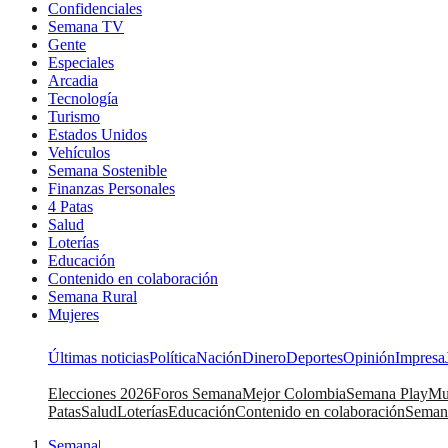
Confidenciales
Semana TV
Gente
Especiales
Arcadia
Tecnología
Turismo
Estados Unidos
Vehículos
Semana Sostenible
Finanzas Personales
4 Patas
Salud
Loterías
Educación
Contenido en colaboración
Semana Rural
Mujeres
Últimas noticias
Política
Nación
Dinero
Deportes
Opinión
Impresa
Elecciones 2026
Foros Semana
Mejor Colombia
Semana Play
Mu
Patas
Salud
Loterías
Educación
Contenido en colaboración
Seman
Semana
|