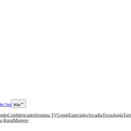
Jet Set
Más
ndo
Confidenciales
Semana TV
Gente
Especiales
Arcadia
Tecnología
Tur
a Rural
Mujeres