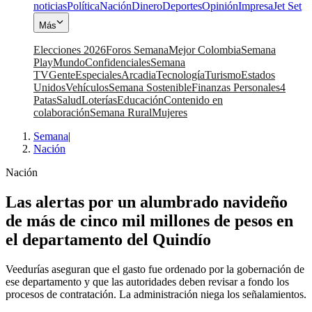
noticias
Política
Nación
Dinero
Deportes
Opinión
Impresa
Jet Set
Más
Elecciones 2026
Foros Semana
Mejor Colombia
Semana
Play
Mundo
Confidenciales
Semana
TV
Gente
Especiales
Arcadia
Tecnología
Turismo
Estados
Unidos
Vehículos
Semana Sostenible
Finanzas Personales
4
Patas
Salud
Loterías
Educación
Contenido en
colaboración
Semana Rural
Mujeres
Semana
|
Nación
Nación
Las alertas por un alumbrado navideño
de más de cinco mil millones de pesos en
el departamento del Quindío
Veedurías aseguran que el gasto fue ordenado por la gobernación de
ese departamento y que las autoridades deben revisar a fondo los
procesos de contratación. La administración niega los señalamientos.