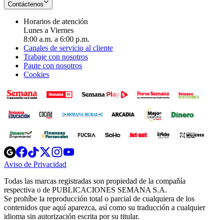
Contáctenos
Horarios de atención
Lunes a Viernes
8:00 a.m. a 6:00 p.m.
Canales de servicio al cliente
Trabaje con nosotros
Paute con nosotros
Cookies
Opens
Opens
Opens
Opens
Opens
in
in
in
in
in
Aviso de Privacidad
Opens
new
new
new
new
new
in
window
window
window
window
window
Todas las marcas registradas son propiedad de la compañía
new
respectiva o de PUBLICACIONES SEMANA S.A.
window
Se prohíbe la reproducción total o parcial de cualquiera de los
contenidos que aquí aparezca, así como su traducción a cualquier
idioma sin autorización escrita por su titular.