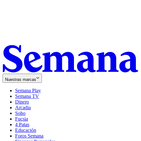
Nuestras marcas
Semana Play
Semana TV
Dinero
Arcadia
Soho
Opens
Fucsia
in
Opens
4 Patas
new
in
Educación
window
new
Foros Semana
window