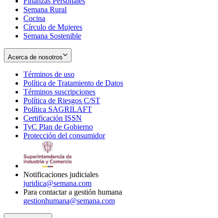
Finanzas Personales
Semana Rural
Cocina
Círculo de Mujeres
Semana Sostenible
Acerca de nosotros
Términos de uso
Opens
Política de Tratamiento de Datos
in
Opens
Términos suscripciones
new
Opens
in
Política de Riesgos C/ST
window
in
Opens
new
Política SAGRILAFT
Opens
new
in
window
Certificación ISSN
Opens
in
window
new
TyC Plan de Gobierno
in
new
Opens
window
Protección del consumidor
new
window
in
Opens
window
new
in
window
new
window
Notificaciones judiciales
juridica@semana.com
Para contactar a gestión humana
gestionhumana@semana.com