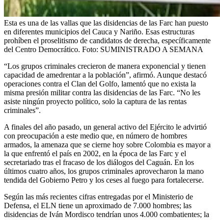
Esta es una de las vallas que las disidencias de las Farc han puesto
en diferentes municipios del Cauca y Nariño. Esas estructuras
prohíben el proselitismo de candidatos de derecha, específicamente
del Centro Democrático.
Foto:
SUMINISTRADO A SEMANA
“Los grupos criminales crecieron de manera exponencial y tienen
capacidad de amedrentar a la población”, afirmó. Aunque destacó
operaciones contra el Clan del Golfo, lamentó que no exista la
misma presión militar contra las disidencias de las Farc. “No les
asiste ningún proyecto político, solo la captura de las rentas
criminales”.
A finales del año pasado, un general activo del Ejército le advirtió
con preocupación a este medio que, en número de hombres
armados, la amenaza que se cierne hoy sobre Colombia es mayor a
la que enfrentó el país en 2002, en la época de las Farc y el
secretariado tras el fracaso de los diálogos del Caguán. En los
últimos cuatro años, los grupos criminales aprovecharon la mano
tendida del Gobierno Petro y los ceses al fuego para fortalecerse.
Según las más recientes cifras entregadas por el Ministerio de
Defensa, el ELN tiene un aproximado de 7.000 hombres; las
disidencias de Iván Mordisco tendrían unos 4.000 combatientes; la