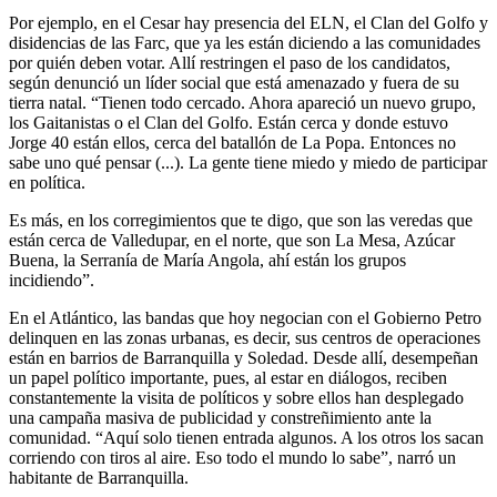
Por ejemplo, en el Cesar hay presencia del ELN, el Clan del Golfo y
disidencias de las Farc, que ya les están diciendo a las comunidades
por quién deben votar. Allí restringen el paso de los candidatos,
según denunció un líder social que está amenazado y fuera de su
tierra natal. “Tienen todo cercado. Ahora apareció un nuevo grupo,
los Gaitanistas o el Clan del Golfo. Están cerca y donde estuvo
Jorge 40 están ellos, cerca del batallón de La Popa. Entonces no
sabe uno qué pensar (...). La gente tiene miedo y miedo de participar
en política.
Es más, en los corregimientos que te digo, que son las veredas que
están cerca de Valledupar, en el norte, que son La Mesa, Azúcar
Buena, la Serranía de María Angola, ahí están los grupos
incidiendo”.
En el Atlántico, las bandas que hoy negocian con el Gobierno Petro
delinquen en las zonas urbanas, es decir, sus centros de operaciones
están en barrios de Barranquilla y Soledad. Desde allí, desempeñan
un papel político importante, pues, al estar en diálogos, reciben
constantemente la visita de políticos y sobre ellos han desplegado
una campaña masiva de publicidad y constreñimiento ante la
comunidad. “Aquí solo tienen entrada algunos. A los otros los sacan
corriendo con tiros al aire. Eso todo el mundo lo sabe”, narró un
habitante de Barranquilla.