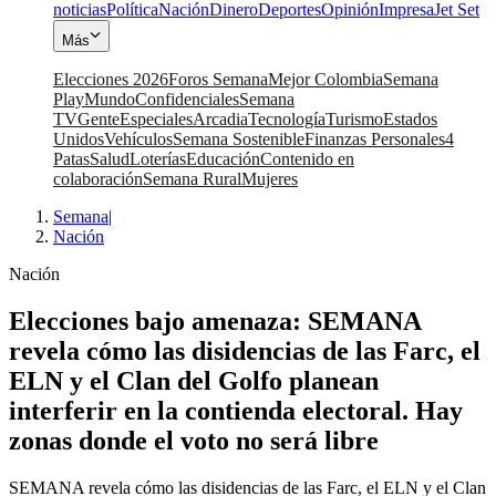
noticias
Política
Nación
Dinero
Deportes
Opinión
Impresa
Jet Set
Más
Elecciones 2026
Foros Semana
Mejor Colombia
Semana
Play
Mundo
Confidenciales
Semana
TV
Gente
Especiales
Arcadia
Tecnología
Turismo
Estados
Unidos
Vehículos
Semana Sostenible
Finanzas Personales
4
Patas
Salud
Loterías
Educación
Contenido en
colaboración
Semana Rural
Mujeres
Semana
|
Nación
Nación
Elecciones bajo amenaza: SEMANA
revela cómo las disidencias de las Farc, el
ELN y el Clan del Golfo planean
interferir en la contienda electoral. Hay
zonas donde el voto no será libre
SEMANA revela cómo las disidencias de las Farc, el ELN y el Clan