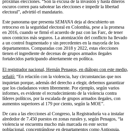
próximas elecciones. “Son la excusa de la invasión y hasta dineros
oscuros corren para sabotear las elecciones e impedir la libertad
electoral”, advirtió el mandatario.
Este panorama que presenta
SEMANA
deja al descubierto un
retroceso en la seguridad electoral en Colombia, pese a la promesa
en 2016, cuando se firmó el acuerdo de paz con las Farc, de tener
unos comicios más seguros. La atomización del conflicto ha llevado
a un control fragmentado y sin precedentes en la mayoría de los
departamentos. Comparadas con 2018 y 2022, estas elecciones
tienen el ingrediente de decenas de grupos armados ilegales
fortalecidos participando abiertamente en política.
El registrador nacional, Hernán Penagos, en diálogo con este medio,
señaló:
“En relación con la violencia, hay circunstancias que nos
inquietan porque, además del derecho a elegir, debemos garantizar
que los ciudadanos voten libremente. Por ejemplo, según varios
informes, es evidente el recrudecimiento de la violencia contra
líderes políticos, por la escalada de grupos armados ilegales, con
aumentos superiores al 179 por ciento, según la MOE”.
De cara a las elecciones al Congreso, la Registraduría va a instalar
alrededor de 7.450 puestos en zonas rurales y, según Penagos, “la
violencia se encuentra mucho más marcada en este sector
poblacional, concentrándose en departamentos como Antioquia,