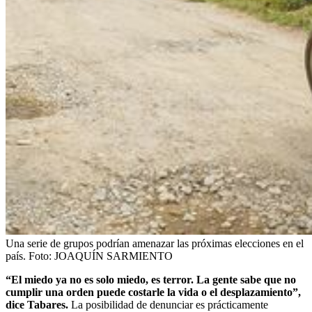
Una serie de grupos podrían amenazar las próximas elecciones en el
país.
Foto:
JOAQUÍN SARMIENTO
“El miedo ya no es solo miedo, es terror. La gente sabe que no
cumplir una orden puede costarle la vida o el desplazamiento”,
dice Tabares.
La posibilidad de denunciar es prácticamente