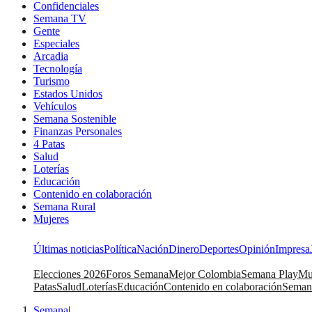
Confidenciales
Semana TV
Gente
Especiales
Arcadia
Tecnología
Turismo
Estados Unidos
Vehículos
Semana Sostenible
Finanzas Personales
4 Patas
Salud
Loterías
Educación
Contenido en colaboración
Semana Rural
Mujeres
Últimas noticias
Política
Nación
Dinero
Deportes
Opinión
Impresa
Elecciones 2026
Foros Semana
Mejor Colombia
Semana Play
Mu
Patas
Salud
Loterías
Educación
Contenido en colaboración
Seman
Semana
|