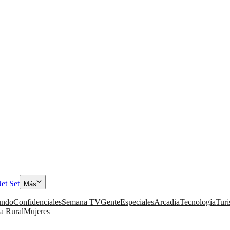
Jet Set
Más
ndo
Confidenciales
Semana TV
Gente
Especiales
Arcadia
Tecnología
Tur
a Rural
Mujeres