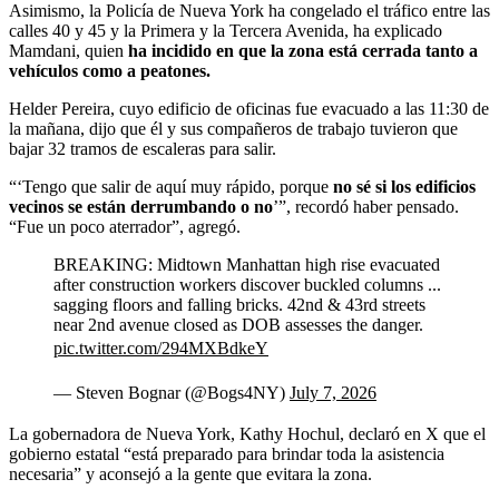
Asimismo, la Policía de Nueva York ha congelado el tráfico entre las
calles 40 y 45 y la Primera y la Tercera Avenida, ha explicado
Mamdani, quien
ha incidido en que la zona está cerrada tanto a
vehículos como a peatones.
Helder Pereira, cuyo edificio de oficinas fue evacuado a las 11:30 de
la mañana, dijo que él y sus compañeros de trabajo tuvieron que
bajar 32 tramos de escaleras para salir.
“‘Tengo que salir de aquí muy rápido, porque
no sé si los edificios
vecinos se están derrumbando o no
’”, recordó haber pensado.
“Fue un poco aterrador”, agregó.
BREAKING: Midtown Manhattan high rise evacuated
after construction workers discover buckled columns ...
sagging floors and falling bricks. 42nd & 43rd streets
near 2nd avenue closed as DOB assesses the danger.
pic.twitter.com/294MXBdkeY
— Steven Bognar (@Bogs4NY)
July 7, 2026
La gobernadora de Nueva York, Kathy Hochul, declaró en X que el
gobierno estatal “está preparado para brindar toda la asistencia
necesaria” y aconsejó a la gente que evitara la zona.