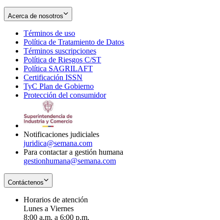
Acerca de nosotros
Términos de uso
Opens
Política de Tratamiento de Datos
in
Opens
Términos suscripciones
new
Opens
in
Política de Riesgos C/ST
window
in
Opens
new
Política SAGRILAFT
Opens
new
in
window
Certificación ISSN
Opens
in
window
new
TyC Plan de Gobierno
in
new
Opens
window
Protección del consumidor
new
window
in
Opens
window
new
in
window
new
window
Notificaciones judiciales
juridica@semana.com
Para contactar a gestión humana
gestionhumana@semana.com
Contáctenos
Horarios de atención
Lunes a Viernes
8:00 a.m. a 6:00 p.m.