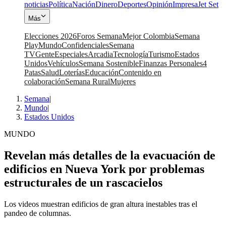
noticias
Política
Nación
Dinero
Deportes
Opinión
Impresa
Jet Set
Más
Elecciones 2026
Foros Semana
Mejor Colombia
Semana
Play
Mundo
Confidenciales
Semana
TV
Gente
Especiales
Arcadia
Tecnología
Turismo
Estados
Unidos
Vehículos
Semana Sostenible
Finanzas Personales
4
Patas
Salud
Loterías
Educación
Contenido en
colaboración
Semana Rural
Mujeres
Semana
|
Mundo
|
Estados Unidos
MUNDO
Revelan más detalles de la evacuación de
edificios en Nueva York por problemas
estructurales de un rascacielos
Los videos muestran edificios de gran altura inestables tras el
pandeo de columnas.