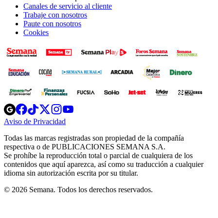
Canales de servicio al cliente
Trabaje con nosotros
Paute con nosotros
Cookies
Opens
Opens
Opens
Opens
Opens
in
in
in
in
in
Aviso de Privacidad
Opens
new
new
new
new
new
in
window
window
window
window
window
Todas las marcas registradas son propiedad de la compañía
new
respectiva o de PUBLICACIONES SEMANA S.A.
window
Se prohíbe la reproducción total o parcial de cualquiera de los
contenidos que aquí aparezca, así como su traducción a cualquier
idioma sin autorización escrita por su titular.
© 2026 Semana. Todos los derechos reservados.