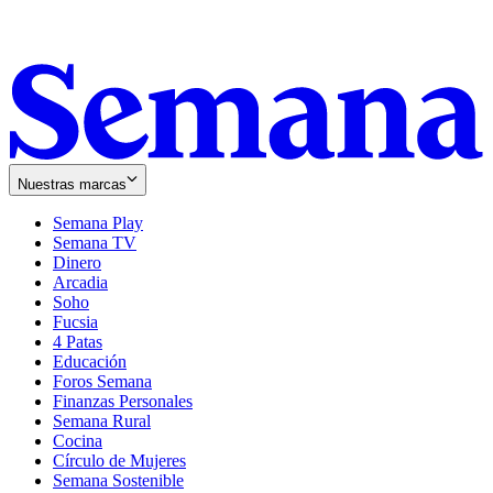
Nuestras marcas
Semana Play
Semana TV
Dinero
Arcadia
Soho
Opens
Fucsia
in
Opens
4 Patas
new
in
Educación
window
new
Foros Semana
window
Finanzas Personales
Semana Rural
Cocina
Círculo de Mujeres
Semana Sostenible