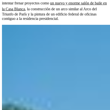
intentar frenar proyectos como
un nuevo y enorme salón de baile en
la Casa Blanca
, la construcción de un arco similar al Arco del
Triunfo de París y la pintura de un edificio federal de oficinas
contiguo a la residencia presidencial.