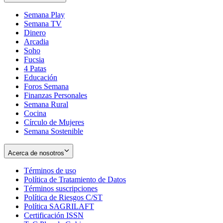
Semana Play
Semana TV
Dinero
Arcadia
Soho
Opens
Fucsia
in
Opens
4 Patas
new
in
Educación
window
new
Foros Semana
window
Finanzas Personales
Semana Rural
Cocina
Círculo de Mujeres
Semana Sostenible
Acerca de nosotros
Términos de uso
Opens
Política de Tratamiento de Datos
in
Opens
Términos suscripciones
new
Opens
in
Política de Riesgos C/ST
window
in
Opens
new
Política SAGRILAFT
Opens
new
in
window
Certificación ISSN
Opens
in
window
new