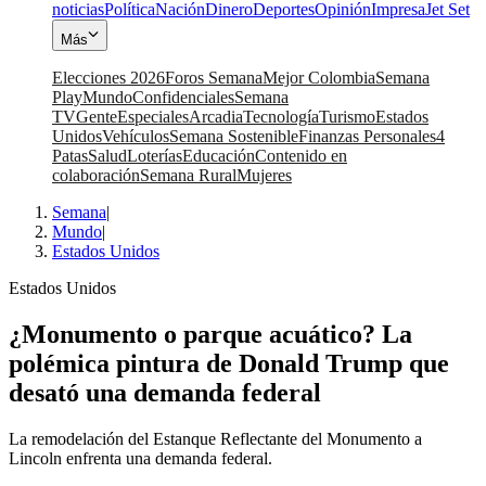
noticias
Política
Nación
Dinero
Deportes
Opinión
Impresa
Jet Set
Más
Elecciones 2026
Foros Semana
Mejor Colombia
Semana
Play
Mundo
Confidenciales
Semana
TV
Gente
Especiales
Arcadia
Tecnología
Turismo
Estados
Unidos
Vehículos
Semana Sostenible
Finanzas Personales
4
Patas
Salud
Loterías
Educación
Contenido en
colaboración
Semana Rural
Mujeres
Semana
|
Mundo
|
Estados Unidos
Estados Unidos
¿Monumento o parque acuático? La
polémica pintura de Donald Trump que
desató una demanda federal
La remodelación del Estanque Reflectante del Monumento a
Lincoln enfrenta una demanda federal.