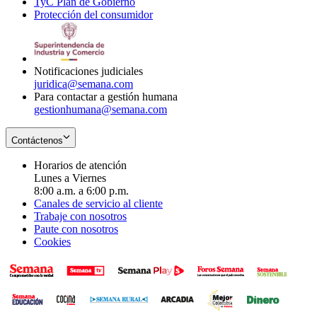
TyC Plan de Gobierno
in
new
Opens
window
Protección del consumidor
new
window
in
Opens
window
new
in
window
new
window
Notificaciones judiciales
juridica@semana.com
Para contactar a gestión humana
gestionhumana@semana.com
Contáctenos
Horarios de atención
Lunes a Viernes
8:00 a.m. a 6:00 p.m.
Canales de servicio al cliente
Trabaje con nosotros
Paute con nosotros
Cookies