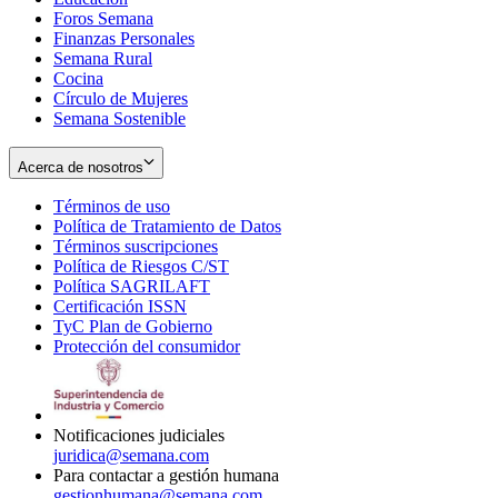
Foros Semana
window
Finanzas Personales
Semana Rural
Cocina
Círculo de Mujeres
Semana Sostenible
Acerca de nosotros
Términos de uso
Opens
Política de Tratamiento de Datos
in
Opens
Términos suscripciones
new
Opens
in
Política de Riesgos C/ST
window
in
Opens
new
Política SAGRILAFT
Opens
new
in
window
Certificación ISSN
Opens
in
window
new
TyC Plan de Gobierno
in
new
Opens
window
Protección del consumidor
new
window
in
Opens
window
new
in
window
new
window
Notificaciones judiciales
juridica@semana.com
Para contactar a gestión humana
gestionhumana@semana.com