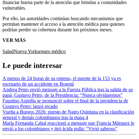
financiar buena parte de la atención que brindan a comunidades
vulnerables.
Por ello, las autoridades continúan buscando mecanismos que
permitan mantener el acceso a la atención médica para quienes
podrían perder su cobertura durante los próximos meses.
VER MÁS
Salud
Nueva York
seguro médico
Le puede interesar
A menos de 24 horas de su estreno, el puente de la 153 ya es
escenario de un accidente en Bogotá
Andrea Petro envió mensaje a la Fuerza Pública tras la salida de su
papá, Gustavo Petro, de la Presidencia: “Nunca olvidaremos”
Faustino Asprilla se pronunció sobre el final de la presidencia de
Gustavo Petro: lanzó recado
Vuelta a Burgos 2026: puesto de Nairo Quintana en la clasificación
general y demás colombianos tras la etapa 4
María Fernanda Cabal reaccionó a mensaje que Francia Márquez le
envió a los colombianos y tiró ácida pulla: “Vivió sabroso”