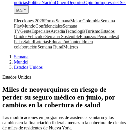
noticias
Política
Nación
Dinero
Deportes
Opinión
Impresa
Jet Set
Más
Elecciones 2026
Foros Semana
Mejor Colombia
Semana
Play
Mundo
Confidenciales
Semana
TV
Gente
Especiales
Arcadia
Tecnología
Turismo
Estados
Unidos
Vehículos
Semana Sostenible
Finanzas Personales
4
Patas
Salud
Loterías
Educación
Contenido en
colaboración
Semana Rural
Mujeres
Semana
|
Mundo
|
Estados Unidos
Estados Unidos
Miles de neoyorquinos en riesgo de
perder su seguro médico en junio, por
cambios en la cobertura de salud
Las modificaciones en programas de asistencia sanitaria y los
cambios en la financiación federal amenazan la cobertura de cientos
de miles de residentes de Nueva York.