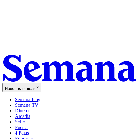
Nuestras marcas
Semana Play
Semana TV
Dinero
Arcadia
Soho
Opens
Fucsia
in
Opens
4 Patas
new
in
Educación
window
new