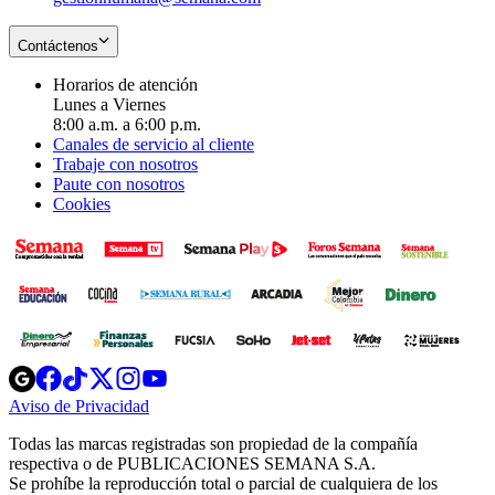
Contáctenos
Horarios de atención
Lunes a Viernes
8:00 a.m. a 6:00 p.m.
Canales de servicio al cliente
Trabaje con nosotros
Paute con nosotros
Cookies
Opens
Opens
Opens
Opens
Opens
in
in
in
in
in
Aviso de Privacidad
Opens
new
new
new
new
new
in
window
window
window
window
window
Todas las marcas registradas son propiedad de la compañía
new
respectiva o de PUBLICACIONES SEMANA S.A.
window
Se prohíbe la reproducción total o parcial de cualquiera de los