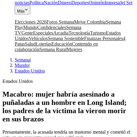
noticias
Política
Nación
Dinero
Deportes
Opinión
Impresa
Jet Set
Más
Elecciones 2026
Foros Semana
Mejor Colombia
Semana
Play
Mundo
Confidenciales
Semana
TV
Gente
Especiales
Arcadia
Tecnología
Turismo
Estados
Unidos
Vehículos
Semana Sostenible
Finanzas Personales
4
Patas
Salud
Loterías
Educación
Contenido en
colaboración
Semana Rural
Mujeres
Semana
|
Mundo
|
Estados Unidos
Estados Unidos
Macabro: mujer habría asesinado a
puñaladas a un hombre en Long Island;
los padres de la víctima la vieron morir
en sus brazos
Presuntamente, la acusada tendría un trastorno mental y cometió el