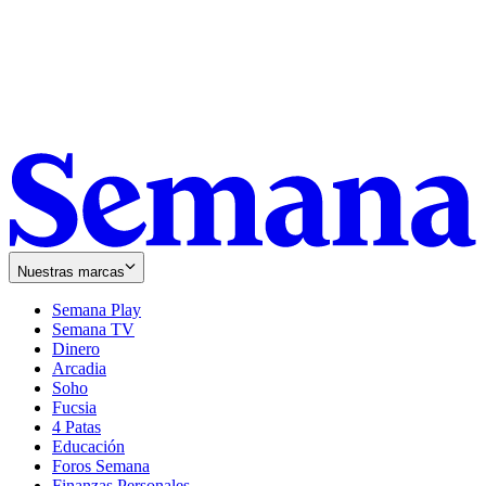
Nuestras marcas
Semana Play
Semana TV
Dinero
Arcadia
Soho
Opens
Fucsia
in
Opens
4 Patas
new
in
Educación
window
new
Foros Semana
window
Finanzas Personales