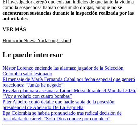
El investigador agregó que existían indicios de que tanto la víctima
como la sospechosa habían consumido drogas, aunque
no se
encontraron sustancias durante la inspección realizada por las
autoridades
.
VER MÁS
Homicidio
Nueva York
Long Island
Le puede interesar
Néstor Lorenzo enciende las alarmas: jugador de la Selección
Colombia salió lesionado
El mensaje de María Fernanda Cabal por fecha especial que generó
reacciones: “Jamás he negado”
Revelan plan para asesinar a Lionel Messi durante el Mundial 2026:
“Voy a volarlo con cuatro bombas”
Piter Albeiro contó detalle que nadie sabía de la posesión
presidencial de Abelardo De La Espriella
Epa Colombia se habría pronunciado tras radical decisión de
trasladarla de cárcel: “Solo Dios conoce por completo”