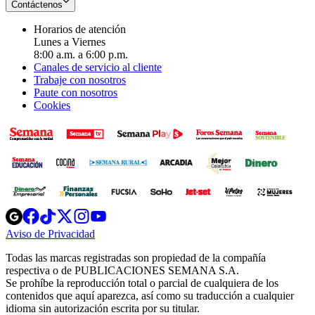
Contáctenos
Horarios de atención
Lunes a Viernes
8:00 a.m. a 6:00 p.m.
Canales de servicio al cliente
Trabaje con nosotros
Paute con nosotros
Cookies
Opens
Opens
Opens
Opens
Opens
in
in
in
in
in
Aviso de Privacidad
Opens
new
new
new
new
new
in
window
window
window
window
window
Todas las marcas registradas son propiedad de la compañía
new
respectiva o de PUBLICACIONES SEMANA S.A.
window
Se prohíbe la reproducción total o parcial de cualquiera de los
contenidos que aquí aparezca, así como su traducción a cualquier
idioma sin autorización escrita por su titular.