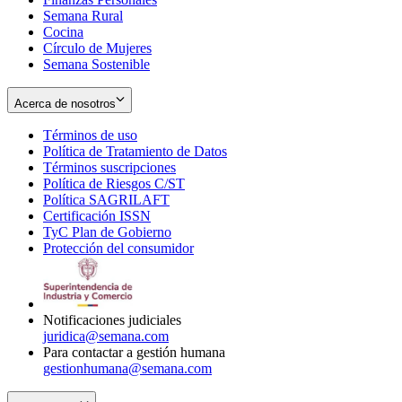
Semana Rural
Cocina
Círculo de Mujeres
Semana Sostenible
Acerca de nosotros
Términos de uso
Opens
Política de Tratamiento de Datos
in
Opens
Términos suscripciones
new
Opens
in
Política de Riesgos C/ST
window
in
Opens
new
Política SAGRILAFT
Opens
new
in
window
Certificación ISSN
Opens
in
window
new
TyC Plan de Gobierno
in
new
Opens
window
Protección del consumidor
new
window
in
Opens
window
new
in
window
new
window
Notificaciones judiciales
juridica@semana.com
Para contactar a gestión humana
gestionhumana@semana.com