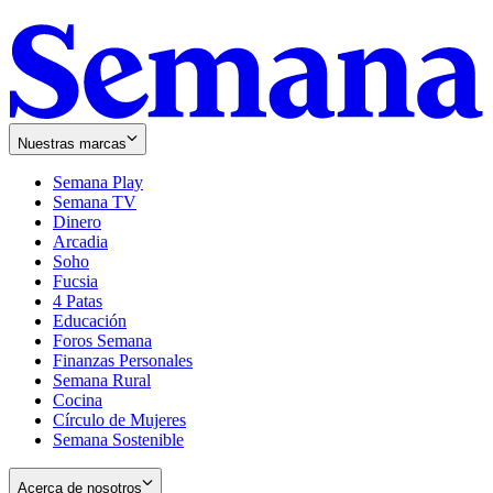
Nuestras marcas
Semana Play
Semana TV
Dinero
Arcadia
Soho
Opens
Fucsia
in
Opens
4 Patas
new
in
Educación
window
new
Foros Semana
window
Finanzas Personales
Semana Rural
Cocina
Círculo de Mujeres
Semana Sostenible
Acerca de nosotros