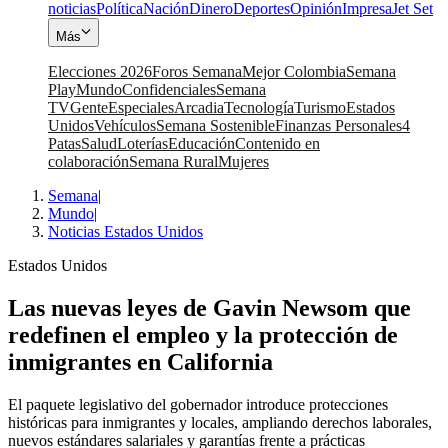
noticias
Política
Nación
Dinero
Deportes
Opinión
Impresa
Jet Set
Más
Elecciones 2026
Foros Semana
Mejor Colombia
Semana
Play
Mundo
Confidenciales
Semana
TV
Gente
Especiales
Arcadia
Tecnología
Turismo
Estados
Unidos
Vehículos
Semana Sostenible
Finanzas Personales
4
Patas
Salud
Loterías
Educación
Contenido en
colaboración
Semana Rural
Mujeres
Semana
|
Mundo
|
Noticias Estados Unidos
Estados Unidos
Las nuevas leyes de Gavin Newsom que
redefinen el empleo y la protección de
inmigrantes en California
El paquete legislativo del gobernador introduce protecciones
históricas para inmigrantes y locales, ampliando derechos laborales,
nuevos estándares salariales y garantías frente a prácticas