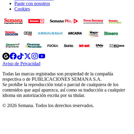
Paute con nosotros
Cookies
Opens
Opens
Opens
Opens
Opens
in
in
in
in
in
Aviso de Privacidad
Opens
new
new
new
new
new
in
window
window
window
window
window
Todas las marcas registradas son propiedad de la compañía
new
respectiva o de PUBLICACIONES SEMANA S.A.
window
Se prohíbe la reproducción total o parcial de cualquiera de los
contenidos que aquí aparezca, así como su traducción a cualquier
idioma sin autorización escrita por su titular.
© 2026 Semana. Todos los derechos reservados.