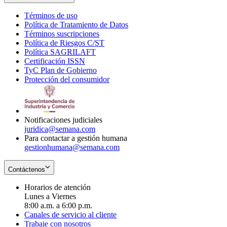
Términos de uso
Opens
Política de Tratamiento de Datos
in
Opens
Términos suscripciones
new
Opens
in
Política de Riesgos C/ST
window
in
Opens
new
Política SAGRILAFT
Opens
new
in
window
Certificación ISSN
Opens
in
window
new
TyC Plan de Gobierno
in
new
Opens
window
Protección del consumidor
new
window
in
Opens
window
new
in
window
new
window
Notificaciones judiciales
juridica@semana.com
Para contactar a gestión humana
gestionhumana@semana.com
Contáctenos
Horarios de atención
Lunes a Viernes
8:00 a.m. a 6:00 p.m.
Canales de servicio al cliente
Trabaje con nosotros