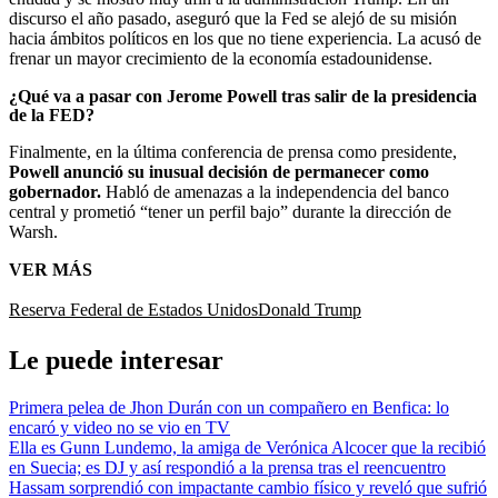
discurso el año pasado, aseguró que la Fed se alejó de su misión
hacia ámbitos políticos en los que no tiene experiencia. La acusó de
frenar un mayor crecimiento de la economía estadounidense.
¿Qué va a pasar con Jerome Powell tras salir de la presidencia
de la FED?
Finalmente, en la última conferencia de prensa como presidente,
Powell anunció su inusual decisión de permanecer como
gobernador.
Habló de amenazas a la independencia del banco
central y prometió “tener un perfil bajo” durante la dirección de
Warsh.
VER MÁS
Reserva Federal de Estados Unidos
Donald Trump
Le puede interesar
Primera pelea de Jhon Durán con un compañero en Benfica: lo
encaró y video no se vio en TV
Ella es Gunn Lundemo, la amiga de Verónica Alcocer que la recibió
en Suecia; es DJ y así respondió a la prensa tras el reencuentro
Hassam sorprendió con impactante cambio físico y reveló que sufrió