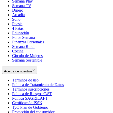
Semana Play
Semana TV
Dinero
Arcadia
Soho
Opens
Fucsia
in
Opens
4 Patas
new
in
Educación
window
new
Foros Semana
window
Finanzas Personales
Semana Rural
Cocina
Círculo de Mujeres
Semana Sostenible
Acerca de nosotros
Términos de uso
Opens
Política de Tratamiento de Datos
in
Opens
Términos suscripciones
new
Opens
in
Política de Riesgos C/ST
window
in
Opens
new
Política SAGRILAFT
Opens
new
in
window
Certificación ISSN
Opens
in
window
new
TyC Plan de Gobierno
in
new
Opens
window
Protección del consumidor
new
window
in
Opens