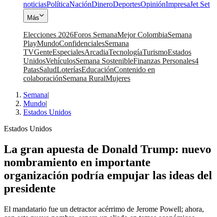
noticias
Política
Nación
Dinero
Deportes
Opinión
Impresa
Jet Set
Más
Elecciones 2026
Foros Semana
Mejor Colombia
Semana
Play
Mundo
Confidenciales
Semana
TV
Gente
Especiales
Arcadia
Tecnología
Turismo
Estados
Unidos
Vehículos
Semana Sostenible
Finanzas Personales
4
Patas
Salud
Loterías
Educación
Contenido en
colaboración
Semana Rural
Mujeres
Semana
|
Mundo
|
Estados Unidos
Estados Unidos
La gran apuesta de Donald Trump: nuevo
nombramiento en importante
organización podría empujar las ideas del
presidente
El mandatario fue un detractor acérrimo de Jerome Powell; ahora,