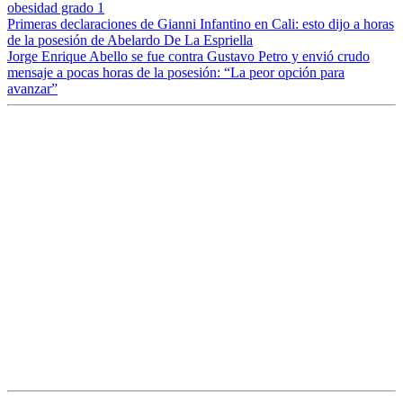
obesidad grado 1
Primeras declaraciones de Gianni Infantino en Cali: esto dijo a horas
de la posesión de Abelardo De La Espriella
Jorge Enrique Abello se fue contra Gustavo Petro y envió crudo
mensaje a pocas horas de la posesión: “La peor opción para
avanzar”