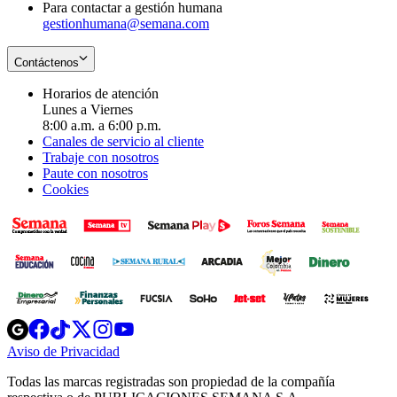
Para contactar a gestión humana
gestionhumana@semana.com
Contáctenos
Horarios de atención
Lunes a Viernes
8:00 a.m. a 6:00 p.m.
Canales de servicio al cliente
Trabaje con nosotros
Paute con nosotros
Cookies
Opens
Opens
Opens
Opens
Opens
in
in
in
in
in
Aviso de Privacidad
Opens
new
new
new
new
new
in
window
window
window
window
window
Todas las marcas registradas son propiedad de la compañía
new