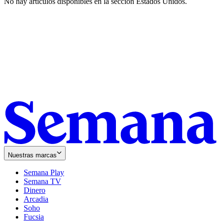
No hay artículos disponibles en la sección
Estados Unidos
.
Nuestras marcas
Semana Play
Semana TV
Dinero
Arcadia
Soho
Opens
Fucsia
in
Opens