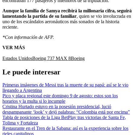
encontraban 177 pasajeros y miembros de la tripulación.
Aunque la familia de Samya recibirá la millonaria cifra, seguirá
lamentando la partida de su familiar
, quien se vio involucrada en
uno de los escándalos aeronáuticos más sonados de la historia
reciente.
*Con información de AFP.
VER MÁS
Estados Unidos
Boeing 737 MAX 8
Boeing
Le puede interesar
Primeras imágenes de Messi tras la muerte de su papá: así se le vio
llegando a Argentina
Pico y placa regional este domingo 9 de agosto: estos son los
horarios y la multa si lo incumple
Cristina Hurtado estuvo en la posesión presidencial, lució
despampanante ‘look’ y dejó palabras: “Colombia está por encima”
Tabla de posiciones de la Liga BetPlay tras victorias de Santa Fe,
Tolima y Fortaleza
Restaurante en el Tren de la Sabana: así es la experiencia sobre los
rieles capitalinos