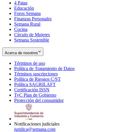
4 Patas
new
in
Educación
window
new
Foros Semana
window
Finanzas Personales
Semana Rural
Cocina
Círculo de Mujeres
Semana Sostenible
Acerca de nosotros
Términos de uso
Opens
Política de Tratamiento de Datos
in
Opens
Términos suscripciones
new
Opens
in
Política de Riesgos C/ST
window
in
Opens
new
Política SAGRILAFT
Opens
new
in
window
Certificación ISSN
Opens
in
window
new
TyC Plan de Gobierno
in
new
Opens
window
Protección del consumidor
new
window
in
Opens
window
new
in
window
new
window
Notificaciones judiciales
juridica@semana.com