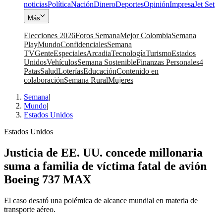
noticias
Política
Nación
Dinero
Deportes
Opinión
Impresa
Jet Set
Más
Elecciones 2026
Foros Semana
Mejor Colombia
Semana
Play
Mundo
Confidenciales
Semana
TV
Gente
Especiales
Arcadia
Tecnología
Turismo
Estados
Unidos
Vehículos
Semana Sostenible
Finanzas Personales
4
Patas
Salud
Loterías
Educación
Contenido en
colaboración
Semana Rural
Mujeres
Semana
|
Mundo
|
Estados Unidos
Estados Unidos
Justicia de EE. UU. concede millonaria
suma a familia de víctima fatal de avión
Boeing 737 MAX
El caso desató una polémica de alcance mundial en materia de
transporte aéreo.